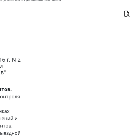
6 г. N 2
и
в"
нтов.
контроля
мках
нений и
нтов.
выездной