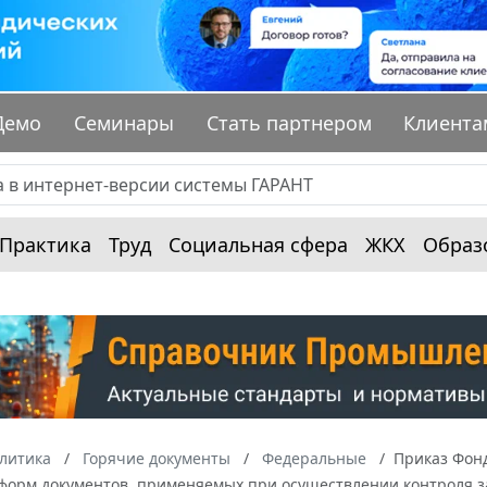
Демо
Семинары
Стать партнером
Клиента
Практика
Труд
Социальная сфера
ЖКХ
Образ
алитика
Горячие документы
Федеральные
Приказ Фонд
форм документов, применяемых при осуществлении контроля за