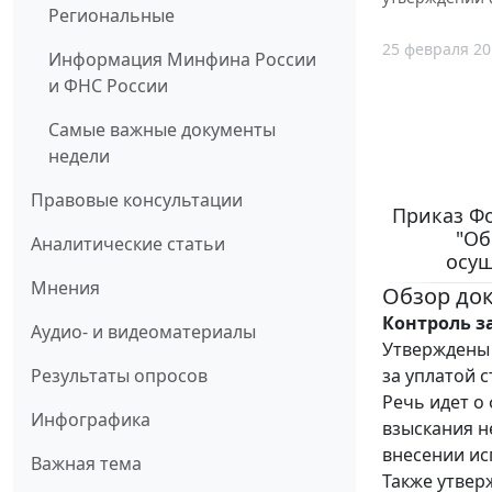
Региональные
25 февраля 20
Информация Минфина России
и ФНС России
Самые важные документы
недели
Правовые консультации
Приказ Фо
"Об
Аналитические статьи
осущ
Мнения
Обзор до
Контроль з
Аудио- и видеоматериалы
Утверждены
за уплатой 
Результаты опросов
Речь идет о
Инфографика
взыскания н
внесении ис
Важная тема
Также утвер