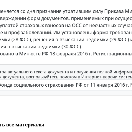
еняется со дня признания утратившим силу Приказа М
тверждении форм документов, применяемых при осуще
 уплатой страховых взносов на ОСС от несчастных случа
е и профзаболеваний. Им установлены форма требован
имки (28-ФСС), решения о взыскании недоимки (29-ФСС) 
ия о взыскании недоимки (30-ФСС).
овано в Минюсте РФ 18 февраля 2016 г. Регистрационн
тра актуального текста документа и получения полной информа
 документа, воспользуйтесь поиском в Интернет-версии систе
ть все материалы