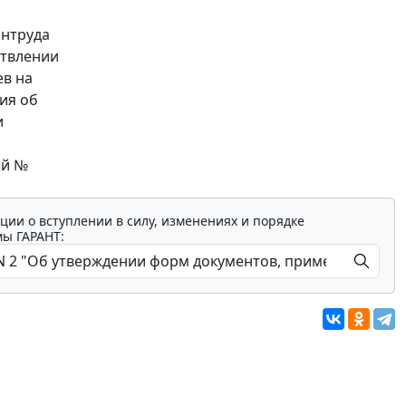
интруда
ствлении
ев на
ия об
и
ый №
ции о вступлении в силу, изменениях и порядке
мы ГАРАНТ: