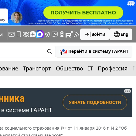
м
Войти
Eng
Перейти в систему ГАРАНТ
ование
Транспорт
Общество
IT
Профессия
П
а социального страхования РФ от 11 января 2016 г. N 2 "Об
 уплатой страховых взносов"