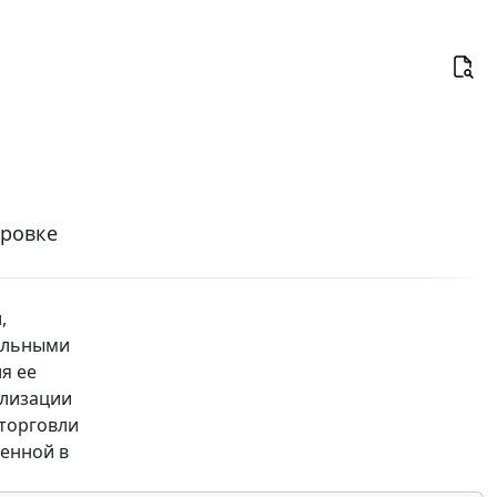
ировке
,
альными
я ее
ализации
 торговли
ренной в