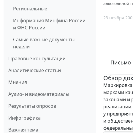
алкогольной 
Региональные
23 ноября 200
Информация Минфина России
и ФНС России
Самые важные документы
недели
Правовые консультации
Письмо М
Аналитические статьи
Обзор до
Мнения
Маркировка
марками ка
Аудио- и видеоматериалы
законами и 
Результаты опросов
реализации.
у предприят
Инфографика
и обществен
федеральных
Важная тема