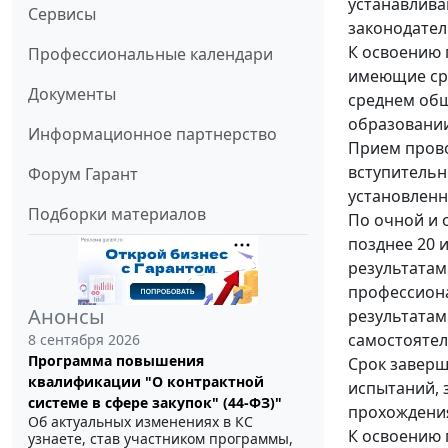
устанавлива
Сервисы
законодател
К освоению 
Профессиональные календари
имеющие сре
Документы
среднем об
образовании
Информационное партнерство
Прием прово
вступительн
Форум Гарант
установленн
Подборки материалов
По очной и 
позднее 20 
результатам
профессиона
Анонсы
результатам
самостоятель
8 сентября 2026
Программа повышения
Срок заверш
квалификации "О контрактной
испытаний, 
системе в сфере закупок" (44-ФЗ)"
прохождения
Об актуальных изменениях в КС
К освоению 
узнаете, став участником программы,