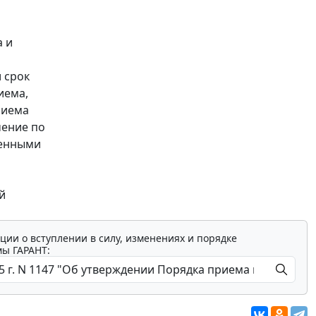
а и
 срок
иема,
риема
чение по
денными
й
ции о вступлении в силу, изменениях и порядке
мы ГАРАНТ: