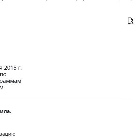
 2015 г.
 по
граммам
ам
ила.
изацию