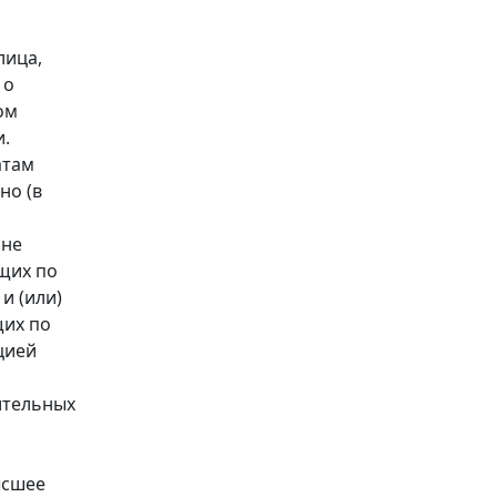
лица,
 о
ом
и.
атам
но (в
 не
щих по
и (или)
щих по
цией
ительных
ысшее