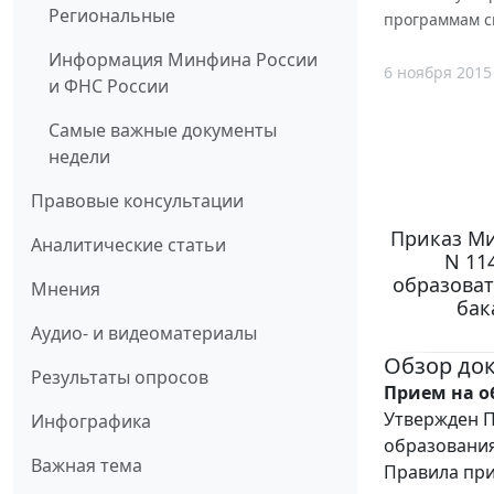
Региональные
программам с
Информация Минфина России
6 ноября 2015
и ФНС России
Самые важные документы
недели
Правовые консультации
Приказ Ми
Аналитические статьи
N 11
образова
Мнения
бак
Аудио- и видеоматериалы
Обзор до
Результаты опросов
Прием на о
Утвержден П
Инфографика
образования
Важная тема
Правила при