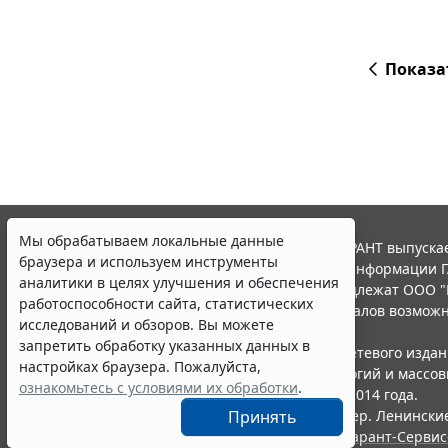
Показа
Мы обрабатываем локальные данные
© ООО "НПП "ГАРАНТ-СЕРВИС", 2026. Система ГАРАНТ выпускае
браузера и используем инструменты
участниками Российской ассоциации правовой информации Г
аналитики в целях улучшения и обеспечения
Все права на материалы сайта ГАРАНТ.РУ принадлежат ООО "
работоспособности сайта, статистических
Полное или частичное воспроизведение материалов возможн
исследований и обзоров. Вы можете
Правила использования портала.
запретить обработку указанных данных в
Портал ГАРАНТ.РУ зарегистрирован в качестве сетевого изда
настройках браузера. Пожалуйста,
надзору в сфере связи,информационных технологий и массо
ознакомьтесь с условиями их обработки
.
(Роскомнадзором), Эл № ФС77-58365 от 18 июня 2014 года.
Принять
ООО "НПП "ГАРАНТ-СЕРВИС", 119234, г. Москва, тер. Ленинские 
Разработчик ЭПС Система ГАРАНТ – ООО "НПП "
Гарант-Сервис