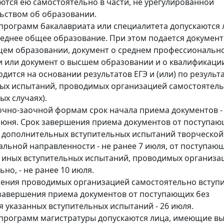
ются ею самостоятельно в части, не урегулированной
ьством об образовании.
программ бакалавриата или специалитета допускаются 
днее общее образование. При этом подается документ
щем образовании, документ о среднем профессиональн
 или документ о высшем образовании и о квалификаци
дится на основании результатов ЕГЭ и (или) по результ
ых испытаний, проводимых организацией самостоятель
ых случаях).
очно-заочной формам срок начала приема документов -
июня. Срок завершения приема документов от поступаю
 дополнительных вступительных испытаний творческой 
льной направленности - не ранее 7 июля, от поступаю
 иных вступительных испытаний, проводимых организа
но, - не ранее 10 июля.
ения проводимых организацией самостоятельно вступ
завершения приема документов от поступающих без
 указанных вступительных испытаний - 26 июля.
программ магистратуры допускаются лица, имеющие в