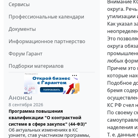
Внимание КС
Сервисы
округа. Речь
утилизации 
Профессиональные календари
Как указал 
Документы
неопределе
Это позволя
Информационное партнерство
округа обяз
промышленны
Форум Гарант
любых форм 
Подборки материалов
Причем это 
которые нах
Подобное до
бремя содер
Анонсы
осуществлен
КС РФ счел 
8 сентября 2026
Программа повышения
По своему с
квалификации "О контрактной
самоуправле
системе в сфере закупок" (44-ФЗ)"
наделения 
Об актуальных изменениях в КС
Т. е. данны
узнаете, став участником программы,