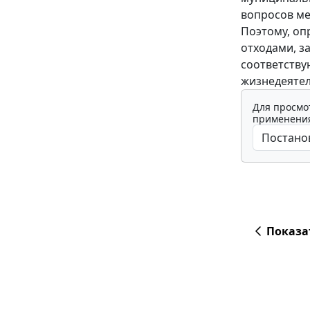
вопросов ме
Поэтому, оп
отходами, з
соответству
жизнедеятел
Для просмо
применения
Показа