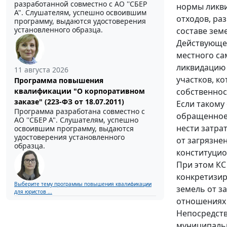
разработанной совместно с АО ''СБЕР
нормы ликви
А". Слушателям, успешно освоившим
отходов, ра
программу, выдаются удостоверения
установленного образца.
составе зем
Действующее
местного са
ликвидацию
11 августа 2026
участков, ко
Программа повышения
собственнос
квалификации "О корпоративном
заказе" (223-ФЗ от 18.07.2011)
Если такому
Программа разработана совместно с
обращенное 
АО ''СБЕР А". Слушателям, успешно
нести затрат
освоившим программу, выдаются
удостоверения установленного
от загрязне
образца.
конституцио
При этом КС
конкретизир
Выберите тему программы повышения квалификации
земель от з
для юристов ...
отношениях 
Непосредств
муниципальн