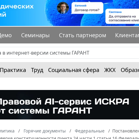
Демо
Семинары
Стать партнером
Клиента
Практика
Труд
Социальная сфера
ЖКХ
Образ
алитика
Горячие документы
Федеральные
Постановлен
оверке конституционности пункта 24 части 1 статьи 16 Федера