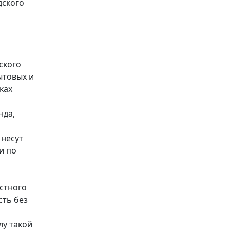
дского
ского
ытовых и
ках
нда,
 несут
и по
естного
сть без
лу такой