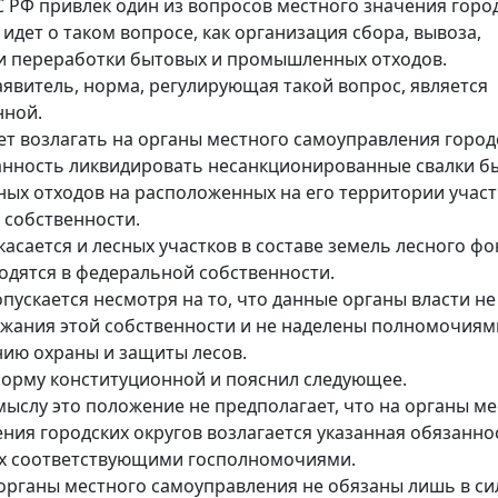
 РФ привлек один из вопросов местного значения горо
 идет о таком вопросе, как организация сбора, вывоза,
и переработки бытовых и промышленных отходов.
заявитель, норма, регулирующая такой вопрос, является
нной.
ет возлагать на органы местного самоуправления город
анность ликвидировать несанкционированные свалки б
х отходов на расположенных на его территории участ
собственности.
касается и лесных участков в составе земель лесного фо
одятся в федеральной собственности.
пускается несмотря на то, что данные органы власти не
жания этой собственности и не наделены полномочиям
ию охраны и защиты лесов.
норму конституционной и пояснил следующее.
мыслу это положение не предполагает, что на органы м
ния городских округов возлагается указанная обязанно
их соответствующими госполномочиями.
е органы местного самоуправления не обязаны лишь в си