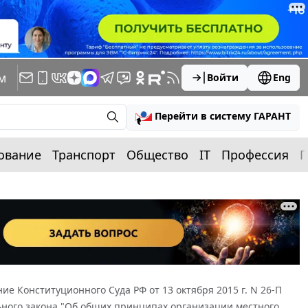
м
Войти
Eng
Перейти в систему ГАРАНТ
ование
Транспорт
Общество
IT
Профессия
П
ие Конституционного Суда РФ от 13 октября 2015 г. N 26-П
льного закона "Об общих принципах организации местного