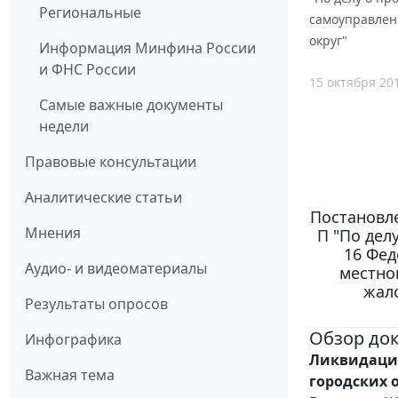
Региональные
самоуправлен
округ"
Информация Минфина России
и ФНС России
15 октября 20
Самые важные документы
недели
Правовые консультации
Аналитические статьи
Постановле
Мнения
П "По дел
16 Фед
Аудио- и видеоматериалы
местно
жал
Результаты опросов
Обзор до
Инфографика
Ликвидация
Важная тема
городских 