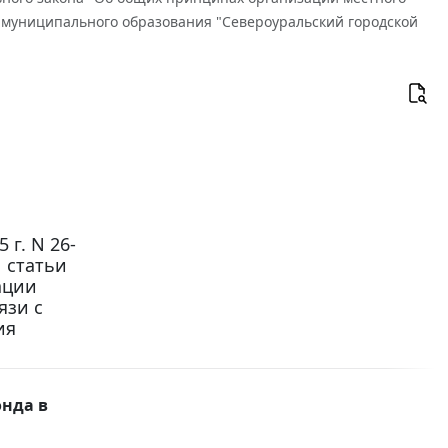
 муниципального образования "Североуральский городской
г. N 26-
1 статьи
ации
язи с
ия
нда в