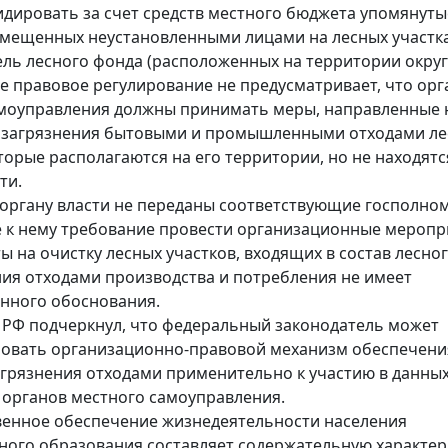
дировать за счет средств местного бюджета упомянуты
змещенных неустановленными лицами на лесных участка
ель лесного фонда (расположенных на территории округ
 правовое регулирование не предусматривает, что ор
моуправления должны принимать меры, направленные 
 загрязнения бытовыми и промышленными отходами ле
торые располагаются на его территории, но не находятс
ти.
 органу власти не переданы соответствующие госполно
к нему требование провести организационные меропр
ы на очистку лесных участков, входящих в состав лесно
ния отходами производства и потребления не имеет
нного обоснования.
 РФ подчеркнул, что федеральный законодатель может
овать организационно-правовой механизм обеспечени
агрязнения отходами применительно к участию в данны
органов местного самоуправления.
енное обеспечение жизнедеятельности населения
ого образования составляет содержательную характер