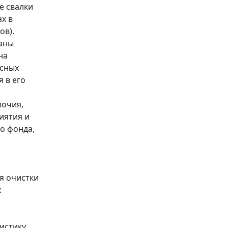
е свалки
х в
ов).
ганы
на
сных
я в его
мочия,
иятия и
го фонда,
я очистки
х
истику