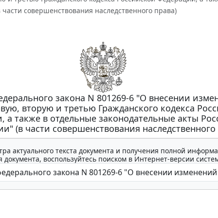
в части совершенствования наследственного права)
едерального закона N 801269-6 "О внесении изме
рвую, вторую и третью Гражданского кодекса Рос
, а также в отдельные законодательные акты Ро
и" (в части совершенствования наследственного 
тра актуального текста документа и получения полной информа
 документа, воспользуйтесь поиском в Интернет-версии систе