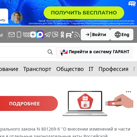
м
Войти
Eng
Перейти в систему ГАРАНТ
ование
Транспорт
Общество
IT
Профессия
П
рального закона N 801269-6 "О внесении изменений в части
кже в отдельные законодательные акты Российской