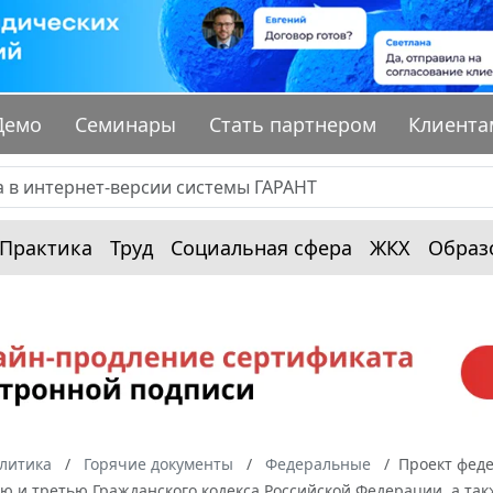
Демо
Семинары
Стать партнером
Клиента
Практика
Труд
Социальная сфера
ЖКХ
Образ
алитика
Горячие документы
Федеральные
Проект феде
ю и третью Гражданского кодекса Российской Федерации, а та