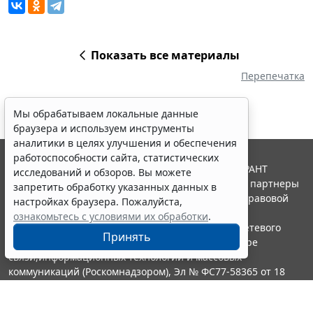
Показать все материалы
Перепечатка
Мы обрабатываем локальные данные
браузера и используем инструменты
аналитики в целях улучшения и обеспечения
работоспособности сайта, статистических
© ООО "НПП "ГАРАНТ-СЕРВИС", 2026. Система ГАРАНТ
исследований и обзоров. Вы можете
выпускается с 1990 года. Компания "Гарант" и ее партнеры
запретить обработку указанных данных в
являются участниками Российской ассоциации правовой
настройках браузера. Пожалуйста,
информации ГАРАНТ.
ознакомьтесь с условиями их обработки
.
Портал ГАРАНТ.РУ зарегистрирован в качестве сетевого
Принять
издания Федеральной службой по надзору в сфере
связи,информационных технологий и массовых
коммуникаций (Роскомнадзором), Эл № ФС77-58365 от 18
июня 2014 года.
16+