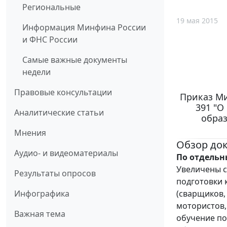
Региональные
19 мая 2015
Информация Минфина России
и ФНС России
Самые важные документы
недели
Правовые консультации
Приказ Ми
391 "О
Аналитические статьи
образ
Мнения
Обзор до
Аудио- и видеоматериалы
По отдельн
Увеличены 
Результаты опросов
подготовки 
(сварщиков,
Инфографика
мотористов,
Важная тема
обучение по