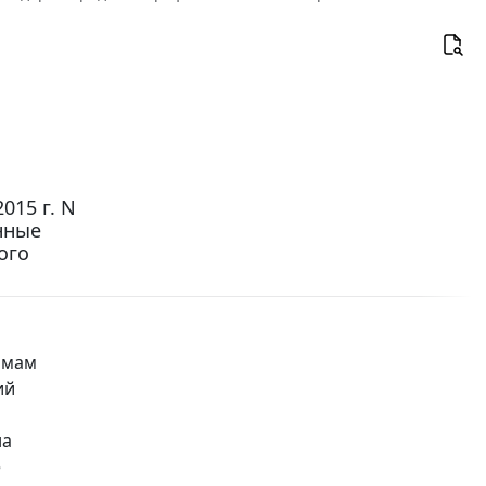
015 г. N
нные
ого
ммам
ий
на
е