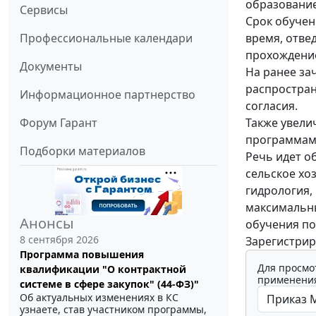
образование
Сервисы
Срок обучен
время, отве
Профессиональные календари
прохождение
Документы
На ранее за
распростран
Информационное партнерство
согласия.
Также увели
Форум Гарант
программам 
Подборки материалов
Речь идет о
сельское хо
гидрология,
максимальны
Анонсы
обучения по
8 сентября 2026
Зарегистрир
Программа повышения
Для просмо
квалификации "О контрактной
применения
системе в сфере закупок" (44-ФЗ)"
Об актуальных изменениях в КС
узнаете, став участником программы,