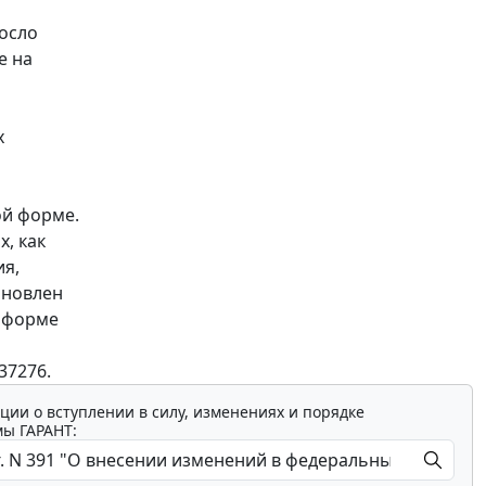
росло
е на
х
ой форме.
, как
ия,
ановлен
й форме
37276.
ции о вступлении в силу, изменениях и порядке
мы ГАРАНТ: