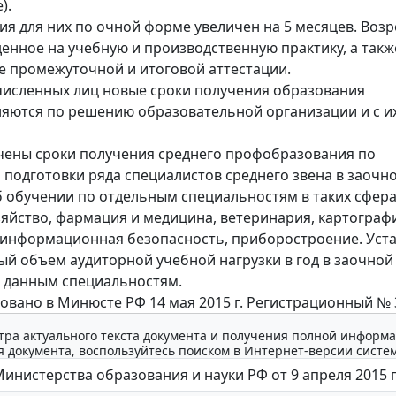
).
ия для них по очной форме увеличен на 5 месяцев. Воз
денное на учебную и производственную практику, а такж
 промежуточной и итоговой аттестации.
численных лиц новые сроки получения образования
яются по решению образовательной организации и с и
чены сроки получения среднего профобразования по
подготовки ряда специалистов среднего звена в заочн
б обучении по отдельным специальностям в таких сферах
зяйство, фармация и медицина, ветеринария, картограф
 информационная безопасность, приборостроение. Уст
й объем аудиторной учебной нагрузки в год в заочно
 данным специальностям.
овано в Минюсте РФ 14 мая 2015 г. Регистрационный № 
тра актуального текста документа и получения полной информа
 документа, воспользуйтесь поиском в Интернет-версии систе