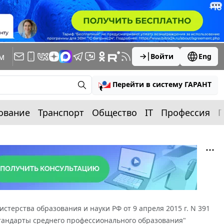
м
Войти
Eng
Перейти в систему ГАРАНТ
ование
Транспорт
Общество
IT
Профессия
П
стерства образования и науки РФ от 9 апреля 2015 г. N 391
тандарты среднего профессионального образования"