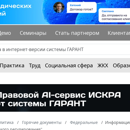
Демо
Семинары
Стать партнером
Клиента
Практика
Труд
Социальная сфера
ЖКХ
Образ
алитика
Горячие документы
Федеральные
Информация 
кого регулирования"