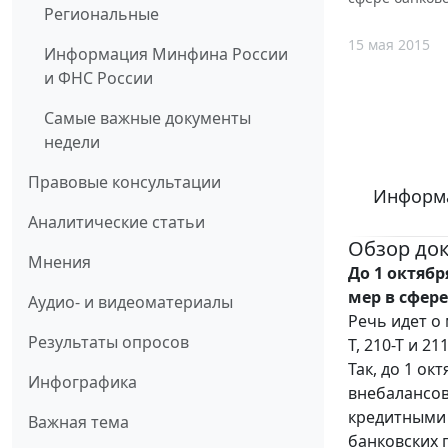
Региональные
15 мая 2015
Информация Минфина России
и ФНС России
Самые важные документы
недели
Правовые консультации
Информа
Аналитические статьи
Обзор до
Мнения
До 1 октяб
мер в сфер
Аудио- и видеоматериалы
Речь идет о 
Результаты опросов
Т, 210-Т и 211
Так, до 1 ок
Инфографика
внебалансов
кредитными
Важная тема
банковских 