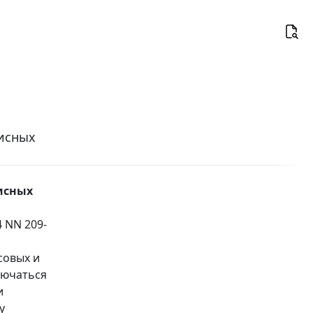
зисных
зисных
4 NN 209-
совых и
лючаться
и
у