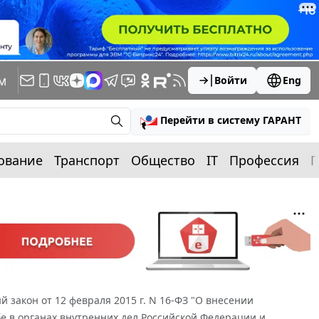
м
Войти
Eng
Перейти в систему ГАРАНТ
ование
Транспорт
Общество
IT
Профессия
П
 закон от 12 февраля 2015 г. N 16-ФЗ "О внесении
е в органах внутренних дел Российской Федерации и