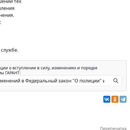
шении тех
пления
нения.
с
 службе.
ции о вступлении в силу, изменениях и порядке
мы ГАРАНТ:
Перепечатка