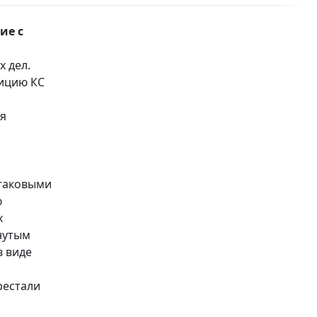
ие с
х дел.
зицию КС
ля
 таковыми
ю
х
нутым
в виде
рестали