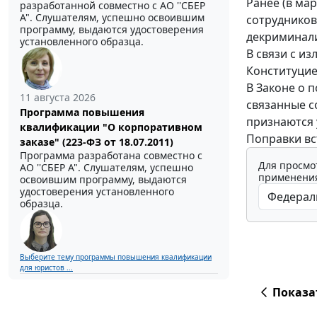
Ранее (в ма
разработанной совместно с АО ''СБЕР
А". Слушателям, успешно освоившим
сотрудников
программу, выдаются удостоверения
декриминали
установленного образца.
В связи с и
Конституцие
В Законе о 
11 августа 2026
связанные с
Программа повышения
признаются 
квалификации "О корпоративном
Поправки вс
заказе" (223-ФЗ от 18.07.2011)
Программа разработана совместно с
Для просмо
АО ''СБЕР А". Слушателям, успешно
применения
освоившим программу, выдаются
удостоверения установленного
образца.
Выберите тему программы повышения квалификации
для юристов ...
Показа