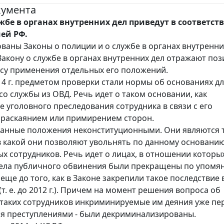
кумента
жбе в органах внутренних дел приведут в соответств
ей РФ.
ваны Законы о полиции и о службе в органах внутренни
Закону о службе в органах внутренних дел отражают по
су применения отдельных его положений.
14 г. предметом проверки стали нормы об основаниях д
со службы из ОВД. Речь идет о таком основании, как
 уголовного преследования сотрудника в связи с его
раскаянием или примирением сторон.
данные положения неконституционными. Они являются
 в какой они позволяют увольнять по данному основани
х сотрудников. Речь идет о лицах, в отношении которы
дела публичного обвинения были прекращены по упомя
еще до того, как в Законе закрепили такое последствие 
т. е. до 2012 г.). Причем на момент решения вопроса об
таких сотрудников инкриминируемые им деяния уже пе
я преступлениями - были декриминализированы.