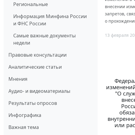
Региональные
внесении изм
запретов, свя
Информация Минфина России
о прохождени
и ФНС России
13 февраля 20
Самые важные документы
недели
Правовые консультации
Аналитические статьи
Мнения
Федерал
изменений
Аудио- и видеоматериалы
"О слу
внес
Результаты опросов
Росс
обяза
Инфографика
внутренни
или ра
Важная тема