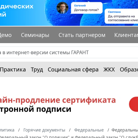
Демо
Семинары
Стать партнером
Клиента
Практика
Труд
Социальная сфера
ЖКХ
Образ
алитика
Горячие документы
Федеральные
Федеральный
Федеральный закон "О полиции" и Федеральный закон "О служб