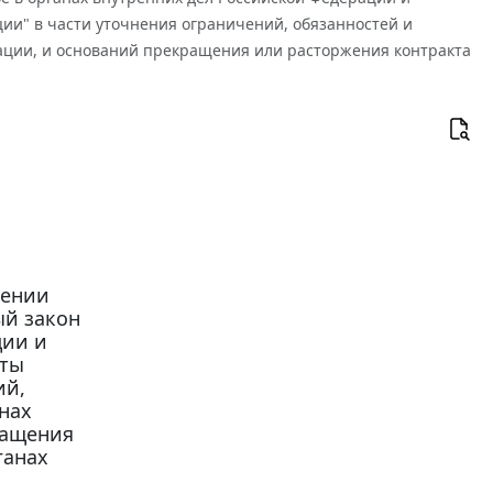
ии" в части уточнения ограничений, обязанностей и
рации, и оснований прекращения или расторжения контракта
сении
ый закон
ции и
кты
ий,
нах
ращения
ганах