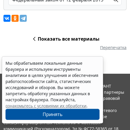
Показать все материалы
Перепечатка
Мы обрабатываем локальные данные
браузера и используем инструменты
аналитики в целях улучшения и обеспечения
работоспособности сайта, статистических
© ООО "НПП "ГАРАНТ-СЕРВИС", 2026. Система ГАРАНТ
исследований и обзоров. Вы можете
выпускается с 1990 года. Компания "Гарант" и ее партнеры
запретить обработку указанных данных в
являются участниками Российской ассоциации правовой
настройках браузера. Пожалуйста,
информации ГАРАНТ.
ознакомьтесь с условиями их обработки
.
Портал ГАРАНТ.РУ зарегистрирован в качестве сетевого
Принять
издания Федеральной службой по надзору в сфере
связи,информационных технологий и массовых
коммуникаций (Роскомнадзором), Эл № ФС77-58365 от 18