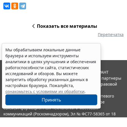
Показать все материалы
Перепечатка
Мы обрабатываем локальные данные
браузера и используем инструменты
аналитики в целях улучшения и обеспечения
работоспособности сайта, статистических
© ООО "НПП "ГАРАНТ-СЕРВИС", 2026. Система ГАРАНТ
исследований и обзоров. Вы можете
выпускается с 1990 года. Компания "Гарант" и ее партнеры
запретить обработку указанных данных в
являются участниками Российской ассоциации правовой
настройках браузера. Пожалуйста,
информации ГАРАНТ.
ознакомьтесь с условиями их обработки
.
Портал ГАРАНТ.РУ зарегистрирован в качестве сетевого
Принять
издания Федеральной службой по надзору в сфере
связи,информационных технологий и массовых
коммуникаций (Роскомнадзором), Эл № ФС77-58365 от 18
июня 2014 года.