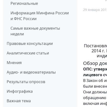
Региональные
29 января 201
Информация Минфина России
и ФНС России
Самые важные документы
недели
Правовые консультации
Постановл
2014 г
Аналитические статьи
инди
Обзор до
Мнения
ОПС: утвер
Аудио- и видеоматериалы
лицевого с
В Закон об 
Результаты опросов
были внесен
Инфографика
Они должны 
обращению с
Важная тема
включая инф