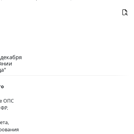
 декабря
оянии
а"
го
ме ОПС
ПФР.
ета,
ирования