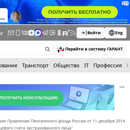
м
Войти
Eng
Перейти в систему ГАРАНТ
ование
Транспорт
Общество
IT
Профессия
П
ие Правления Пенсионного фонда России от 11 декабря 2014
цевого счета застрахованного лица"