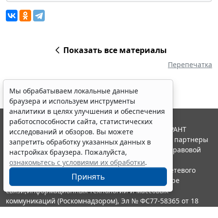
Показать все материалы
Перепечатка
Мы обрабатываем локальные данные
браузера и используем инструменты
аналитики в целях улучшения и обеспечения
работоспособности сайта, статистических
© ООО "НПП "ГАРАНТ-СЕРВИС", 2026. Система ГАРАНТ
исследований и обзоров. Вы можете
выпускается с 1990 года. Компания "Гарант" и ее партнеры
запретить обработку указанных данных в
являются участниками Российской ассоциации правовой
настройках браузера. Пожалуйста,
информации ГАРАНТ.
ознакомьтесь с условиями их обработки
.
Портал ГАРАНТ.РУ зарегистрирован в качестве сетевого
Принять
издания Федеральной службой по надзору в сфере
связи,информационных технологий и массовых
коммуникаций (Роскомнадзором), Эл № ФС77-58365 от 18
июня 2014 года.