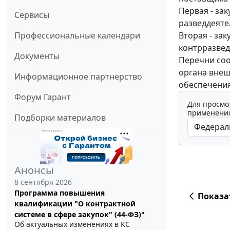
Первая - за
Сервисы
разведдеяте
Вторая - за
Профессиональные календари
контрразвед
Документы
Перечни соо
органа внеш
Информационное партнерство
обеспечения
Форум Гарант
Для просмо
применения
Подборки материалов
Анонсы
8 сентября 2026
Программа повышения
Показа
квалификации "О контрактной
системе в сфере закупок" (44-ФЗ)"
Об актуальных изменениях в КС