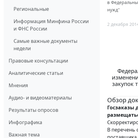
в Федеральный
Региональные
нужд"
Информация Минфина России
2 декабря 201
и ФНС России
Самые важные документы
недели
Правовые консультации
Федерал
Аналитические статьи
изменени
закупок 
Мнения
Аудио- и видеоматериалы
Обзор до
Госзаказы 
Результаты опросов
размещатьс
Скорректиро
Инфографика
В перечень 
Важная тема
поставщика 