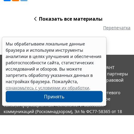
Показать все материалы
Перепечатка
Мы обрабатываем локальные данные
браузера и используем инструменты
аналитики в целях улучшения и обеспечения
работоспособности сайта, статистических
© ООО "НПП "ГАРАНТ-СЕРВИС", 2026. Система ГАРАНТ
исследований и обзоров. Вы можете
выпускается с 1990 года. Компания "Гарант" и ее партнеры
запретить обработку указанных данных в
являются участниками Российской ассоциации правовой
настройках браузера. Пожалуйста,
информации ГАРАНТ.
ознакомьтесь с условиями их обработки
.
Портал ГАРАНТ.РУ зарегистрирован в качестве сетевого
Принять
издания Федеральной службой по надзору в сфере
связи,информационных технологий и массовых
коммуникаций (Роскомнадзором), Эл № ФС77-58365 от 18
июня 2014 года.
16+