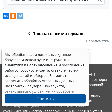
Показать все материалы
Перепечатка
Мы обрабатываем локальные данные
браузера и используем инструменты
аналитики в целях улучшения и обеспечения
работоспособности сайта, статистических
© ООО "НПП "ГАРАНТ-СЕРВИС", 2026. Система ГАРАНТ
исследований и обзоров. Вы можете
выпускается с 1990 года. Компания "Гарант" и ее партнеры
запретить обработку указанных данных в
являются участниками Российской ассоциации правовой
настройках браузера. Пожалуйста,
информации ГАРАНТ.
ознакомьтесь с условиями их обработки
.
Портал ГАРАНТ.РУ зарегистрирован в качестве сетевого
Принять
издания Федеральной службой по надзору в сфере
связи,информационных технологий и массовых
коммуникаций (Роскомнадзором), Эл № ФС77-58365 от 18