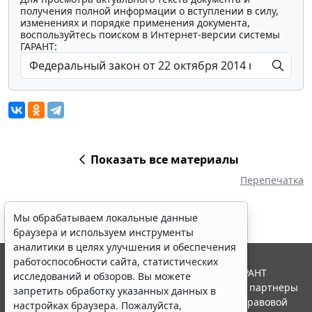
получения полной информации о вступлении в силу,
изменениях и порядке применения документа,
воспользуйтесь поиском в Интернет-версии системы
ГАРАНТ:
Показать все материалы
Перепечатка
Мы обрабатываем локальные данные
браузера и используем инструменты
аналитики в целях улучшения и обеспечения
работоспособности сайта, статистических
© ООО "НПП "ГАРАНТ-СЕРВИС", 2026. Система ГАРАНТ
исследований и обзоров. Вы можете
выпускается с 1990 года. Компания "Гарант" и ее партнеры
запретить обработку указанных данных в
являются участниками Российской ассоциации правовой
настройках браузера. Пожалуйста,