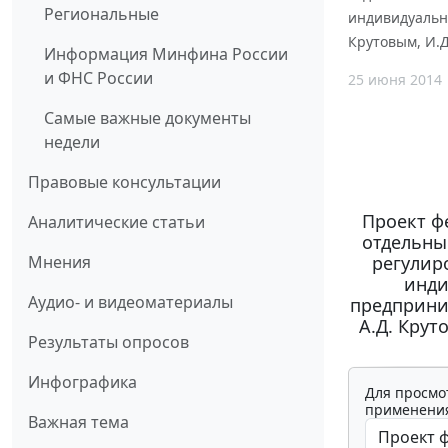
Региональные
индивидуальн
Крутовым, И.Д
Информация Минфина России
и ФНС России
25 июня 2014
Самые важные документы
недели
Правовые консультации
Проект ф
Аналитические статьи
отдельны
Мнения
регулир
инди
Аудио- и видеоматериалы
предприни
А.Д. Крут
Результаты опросов
Инфографика
Для просмо
применения
Важная тема