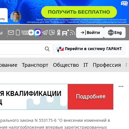
м
Войти
Eng
Перейти в систему ГАРАНТ
ование
Транспорт
Общество
IT
Профессия
П
рального закона N 553175-6 "О внесении изменений в
вания налогообложения впервые зарегистрированных