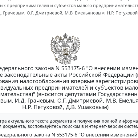
ых предпринимателей и субъектов малого предпринимательства
. Грачевым, О.Г. Дмитриевой, М.В. Емельяновым, Н.Р. Петуховой
едерального закона N 553175-6 "О внесении изме
е законодательные акты Российской Федерации (
ования налогообложения впервые зарегистриро
видуальных предпринимателей и субъектов мало
мательства)" (вносится депутатами Государствен
овым, И.Д. Грачевым, О.Г. Дмитриевой, М.В. Емель
Н.Р. Петуховой, Д.В. Ушаковым)
тра актуального текста документа и получения полной информа
 документа, воспользуйтесь поиском в Интернет-версии систе