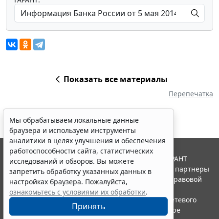
Показать все материалы
Перепечатка
Мы обрабатываем локальные данные
браузера и используем инструменты
аналитики в целях улучшения и обеспечения
работоспособности сайта, статистических
© ООО "НПП "ГАРАНТ-СЕРВИС", 2026. Система ГАРАНТ
исследований и обзоров. Вы можете
выпускается с 1990 года. Компания "Гарант" и ее партнеры
запретить обработку указанных данных в
являются участниками Российской ассоциации правовой
настройках браузера. Пожалуйста,
информации ГАРАНТ.
ознакомьтесь с условиями их обработки
.
Портал ГАРАНТ.РУ зарегистрирован в качестве сетевого
Принять
издания Федеральной службой по надзору в сфере