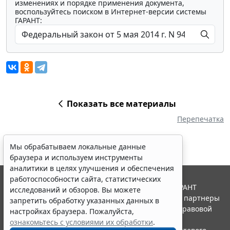
изменениях и порядке применения документа,
воспользуйтесь поиском в Интернет-версии системы
ГАРАНТ:
Показать все материалы
Перепечатка
Мы обрабатываем локальные данные
браузера и используем инструменты
аналитики в целях улучшения и обеспечения
работоспособности сайта, статистических
© ООО "НПП "ГАРАНТ-СЕРВИС", 2026. Система ГАРАНТ
исследований и обзоров. Вы можете
выпускается с 1990 года. Компания "Гарант" и ее партнеры
запретить обработку указанных данных в
являются участниками Российской ассоциации правовой
настройках браузера. Пожалуйста,
информации ГАРАНТ.
ознакомьтесь с условиями их обработки
.