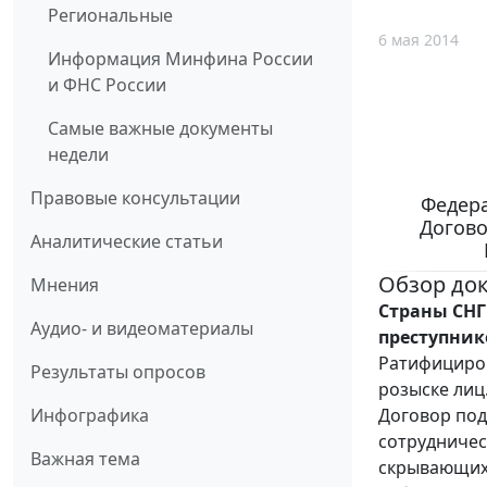
Региональные
6 мая 2014
Информация Минфина России
и ФНС России
Самые важные документы
недели
Правовые консультации
Федера
Догово
Аналитические статьи
Обзор до
Мнения
Страны СНГ
Аудио- и видеоматериалы
преступник
Ратифициров
Результаты опросов
розыске лиц
Договор под
Инфографика
сотрудничес
Важная тема
скрывающихс