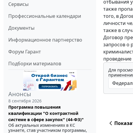
отбывания у
Сервисы
также пропа
того, в Дог
Профессиональные календари
личности че
Документы
также в слу
Договор пре
Информационное партнерство
запросов о 
криминалист
Форум Гарант
проведение 
Подборки материалов
Для просмо
применения
Анонсы
8 сентября 2026
Программа повышения
квалификации "О контрактной
системе в сфере закупок" (44-ФЗ)"
Показа
Об актуальных изменениях в КС
узнаете, став участником программы,