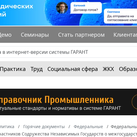
Демо
Семинары
Стать партнером
Клиента
Практика
Труд
Социальная сфера
ЖКХ
Образ
алитика
Горячие документы
Федеральные
Федеральный
участников Содружества Независимых Государств о межгосударс