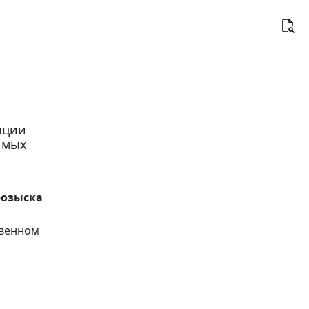
ации
имых
розыска
твенном