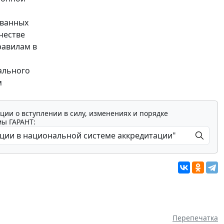
ованных
честве
равилам в
иального
м
ции о вступлении в силу, изменениях и порядке
мы ГАРАНТ:
Перепечатка