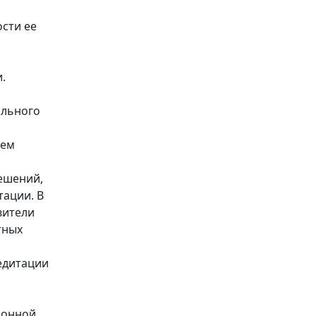
сти ее
.
ального
ием
ешений,
тации. В
вители
тных
редитации
ионной