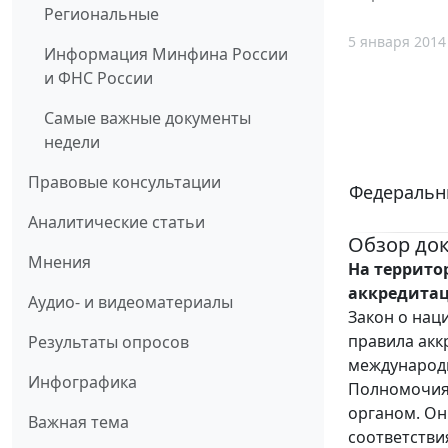
Региональные
5 января 2014
Информация Минфина России
и ФНС России
Самые важные документы
недели
Правовые консультации
Федеральны
Аналитические статьи
Обзор до
Мнения
На террито
аккредита
Аудио- и видеоматериалы
Закон о нац
правила акк
Результаты опросов
международ
Инфографика
Полномочия
органом. Он
Важная тема
соответстви