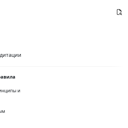
едитации
равила
ринципы и
ым