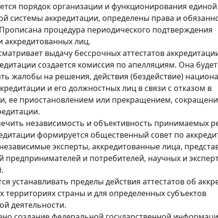
ется порядок организации и функционирования единой
й системы аккредитации, определены права и обязанно
 Прописана процедура периодического подтверждения
 аккредитованных лиц.
сматривает выдачу бессрочных аттестатов аккредитации
едитации создается комиссия по апелляциям. Она будет
ть жалобы на решения, действия (бездействие) национ
ккредитации и его должностных лиц в связи с отказом в
и, ее приостановлением или прекращением, сокращен
редитации.
ечить независимость и объективность принимаемых р
едитации формируется общественный совет по аккреди
 независимые эксперты, аккредитованные лица, предста
 предпринимателей и потребителей, научных и экспер
.
тся устанавливать пределы действия аттестатов об акк
х территориях страны и для определенных субъектов
ой деятельности.
ено создание федеральной государственной информац