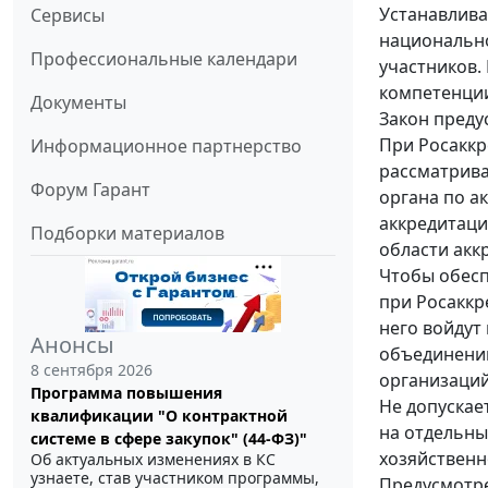
Устанавлива
Сервисы
национально
Профессиональные календари
участников.
компетенции
Документы
Закон преду
При Росаккр
Информационное партнерство
рассматрива
Форум Гарант
органа по а
аккредитаци
Подборки материалов
области акк
Чтобы обесп
при Росаккр
него войдут
Анонсы
объединений
8 сентября 2026
организаций
Программа повышения
Не допускае
квалификации "О контрактной
на отдельны
системе в сфере закупок" (44-ФЗ)"
хозяйственн
Об актуальных изменениях в КС
узнаете, став участником программы,
Предусмотр