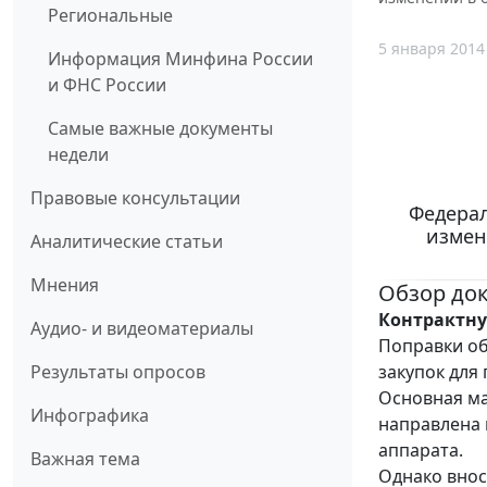
Региональные
5 января 2014
Информация Минфина России
и ФНС России
Самые важные документы
недели
Правовые консультации
Федерал
измен
Аналитические статьи
Мнения
Обзор до
Контрактну
Аудио- и видеоматериалы
Поправки об
закупок для
Результаты опросов
Основная ма
Инфографика
направлена 
аппарата.
Важная тема
Однако внос