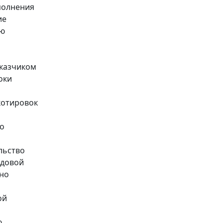
ополнения
ие
ию
аказчиком
оки
котировок
го
льство
одовой
ено
ой
ю