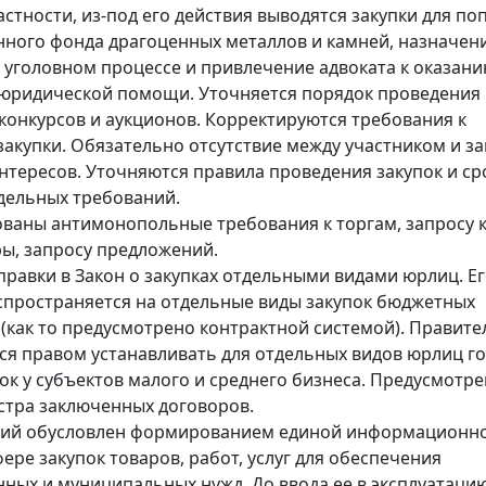
частности, из-под его действия выводятся закупки для п
нного фонда драгоценных металлов и камней, назначен
 уголовном процессе и привлечение адвоката к оказан
юридической помощи. Уточняется порядок проведения
конкурсов и аукционов. Корректируются требования к
закупки. Обязательно отсутствие между участником и з
нтересов. Уточняются правила проведения закупок и ср
дельных требований.
ваны антимонопольные требования к торгам, запросу 
ры, запросу предложений.
правки в Закон о закупках отдельными видами юрлиц. Е
спространяется на отдельные виды закупок бюджетных
(как то предусмотрено контрактной системой). Правите
ся правом устанавливать для отдельных видов юрлиц г
ок у субъектов малого и среднего бизнеса. Предусмотр
стра заключенных договоров.
ний обусловлен формированием единой информационн
ере закупок товаров, работ, услуг для обеспечения
нных и муниципальных нужд. До ввода ее в эксплуатаци