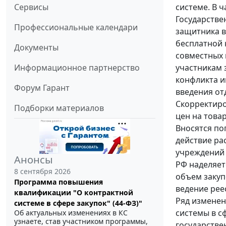
системе. В 
Сервисы
Государстве
Профессиональные календари
защитника в
бесплатной 
Документы
совместных 
участникам 
Информационное партнерство
конфликта и
Форум Гарант
введения от
Скорректиро
Подборки материалов
цен на това
Вносятся по
действие ра
учреждений 
Анонсы
РФ наделяет
8 сентября 2026
объем закуп
Программа повышения
ведение рее
квалификации "О контрактной
Ряд измене
системе в сфере закупок" (44-ФЗ)"
системы в сф
Об актуальных изменениях в КС
узнаете, став участником программы,
государстве