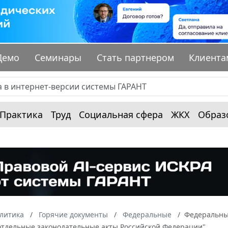
Демо
Семинары
Стать партнером
Клиента
Практика
Труд
Социальная сфера
ЖКХ
Образ
алитика
Горячие документы
Федеральные
Федеральный
отдельные законодательные акты Российской Федерации"