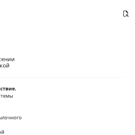
есении
ской
ствие.
истемы
сылочного
ой