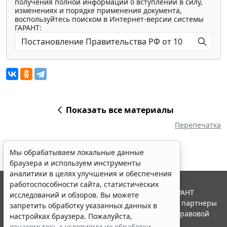
получения полной информации о вступлении в силу,
изменениях и порядке применения документа,
воспользуйтесь поиском в Интернет-версии системы
ГАРАНТ:
Показать все материалы
Перепечатка
Мы обрабатываем локальные данные
браузера и используем инструменты
аналитики в целях улучшения и обеспечения
работоспособности сайта, статистических
© ООО "НПП "ГАРАНТ-СЕРВИС", 2026. Система ГАРАНТ
исследований и обзоров. Вы можете
выпускается с 1990 года. Компания "Гарант" и ее партнеры
запретить обработку указанных данных в
являются участниками Российской ассоциации правовой
настройках браузера. Пожалуйста,
информации ГАРАНТ.
ознакомьтесь с условиями их обработки
.