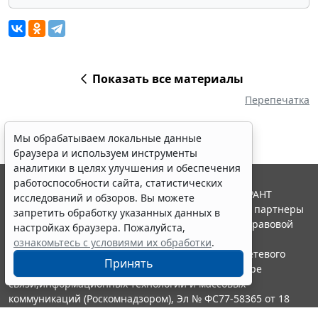
Показать все материалы
Перепечатка
Мы обрабатываем локальные данные
браузера и используем инструменты
аналитики в целях улучшения и обеспечения
работоспособности сайта, статистических
© ООО "НПП "ГАРАНТ-СЕРВИС", 2026. Система ГАРАНТ
исследований и обзоров. Вы можете
выпускается с 1990 года. Компания "Гарант" и ее партнеры
запретить обработку указанных данных в
являются участниками Российской ассоциации правовой
настройках браузера. Пожалуйста,
информации ГАРАНТ.
ознакомьтесь с условиями их обработки
.
Портал ГАРАНТ.РУ зарегистрирован в качестве сетевого
Принять
издания Федеральной службой по надзору в сфере
связи,информационных технологий и массовых
коммуникаций (Роскомнадзором), Эл № ФС77-58365 от 18
июня 2014 года.