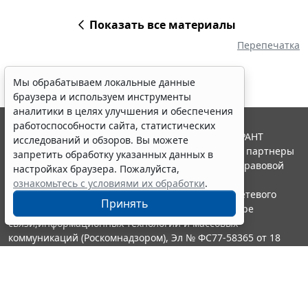
Показать все материалы
Перепечатка
Мы обрабатываем локальные данные
браузера и используем инструменты
аналитики в целях улучшения и обеспечения
работоспособности сайта, статистических
© ООО "НПП "ГАРАНТ-СЕРВИС", 2026. Система ГАРАНТ
исследований и обзоров. Вы можете
выпускается с 1990 года. Компания "Гарант" и ее партнеры
запретить обработку указанных данных в
являются участниками Российской ассоциации правовой
настройках браузера. Пожалуйста,
информации ГАРАНТ.
ознакомьтесь с условиями их обработки
.
Портал ГАРАНТ.РУ зарегистрирован в качестве сетевого
Принять
издания Федеральной службой по надзору в сфере
связи,информационных технологий и массовых
коммуникаций (Роскомнадзором), Эл № ФС77-58365 от 18
июня 2014 года.
16+
Контакты
8-800-200-88-88