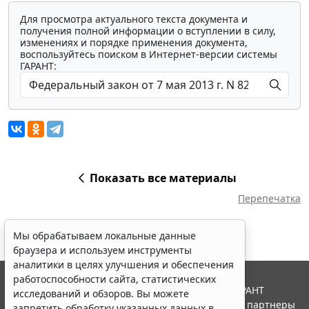
Для просмотра актуального текста документа и
получения полной информации о вступлении в силу,
изменениях и порядке применения документа,
воспользуйтесь поиском в Интернет-версии системы
ГАРАНТ:
Показать все материалы
Перепечатка
Мы обрабатываем локальные данные
браузера и используем инструменты
аналитики в целях улучшения и обеспечения
работоспособности сайта, статистических
© ООО "НПП "ГАРАНТ-СЕРВИС", 2026. Система ГАРАНТ
исследований и обзоров. Вы можете
выпускается с 1990 года. Компания "Гарант" и ее партнеры
запретить обработку указанных данных в