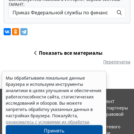
ГАРАНТ:
Показать все материалы
Перепечатка
Мы обрабатываем локальные данные
браузера и используем инструменты
аналитики в целях улучшения и обеспечения
работоспособности сайта, статистических
© ООО "НПП "ГАРАНТ-СЕРВИС", 2026. Система ГАРАНТ
исследований и обзоров. Вы можете
выпускается с 1990 года. Компания "Гарант" и ее партнеры
запретить обработку указанных данных в
являются участниками Российской ассоциации правовой
настройках браузера. Пожалуйста,
информации ГАРАНТ.
ознакомьтесь с условиями их обработки
.
Портал ГАРАНТ.РУ зарегистрирован в качестве сетевого
Принять
издания Федеральной службой по надзору в сфере