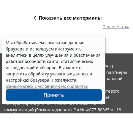
Показать все материалы
Перепечатка
Мы обрабатываем локальные данные
браузера и используем инструменты
аналитики в целях улучшения и обеспечения
работоспособности сайта, статистических
© ООО "НПП "ГАРАНТ-СЕРВИС", 2026. Система ГАРАНТ
исследований и обзоров. Вы можете
выпускается с 1990 года. Компания "Гарант" и ее партнеры
запретить обработку указанных данных в
являются участниками Российской ассоциации правовой
настройках браузера. Пожалуйста,
информации ГАРАНТ.
ознакомьтесь с условиями их обработки
.
Портал ГАРАНТ.РУ зарегистрирован в качестве сетевого
Принять
издания Федеральной службой по надзору в сфере
связи,информационных технологий и массовых
коммуникаций (Роскомнадзором), Эл № ФС77-58365 от 18
июня 2014 года.
16+