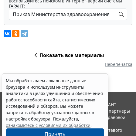
воспользуйтесь поиском в Интернет-версии системы
ГАРАНТ:
Показать все материалы
Перепечатка
Мы обрабатываем локальные данные
браузера и используем инструменты
аналитики в целях улучшения и обеспечения
работоспособности сайта, статистических
© ООО "НПП "ГАРАНТ-СЕРВИС", 2026. Система ГАРАНТ
исследований и обзоров. Вы можете
выпускается с 1990 года. Компания "Гарант" и ее партнеры
запретить обработку указанных данных в
являются участниками Российской ассоциации правовой
настройках браузера. Пожалуйста,
информации ГАРАНТ.
ознакомьтесь с условиями их обработки
.
Портал ГАРАНТ.РУ зарегистрирован в качестве сетевого
Принять