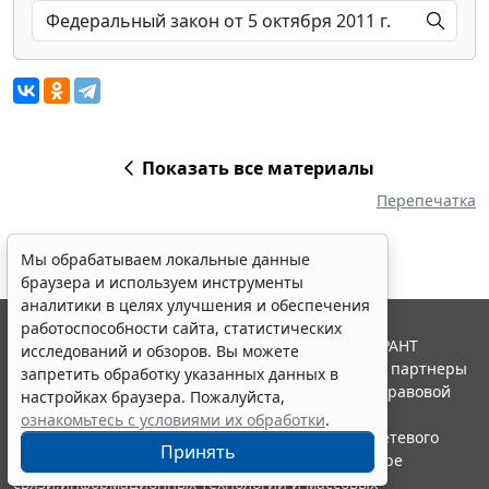
Показать все материалы
Перепечатка
Мы обрабатываем локальные данные
браузера и используем инструменты
аналитики в целях улучшения и обеспечения
работоспособности сайта, статистических
© ООО "НПП "ГАРАНТ-СЕРВИС", 2026. Система ГАРАНТ
исследований и обзоров. Вы можете
выпускается с 1990 года. Компания "Гарант" и ее партнеры
запретить обработку указанных данных в
являются участниками Российской ассоциации правовой
настройках браузера. Пожалуйста,
информации ГАРАНТ.
ознакомьтесь с условиями их обработки
.
Портал ГАРАНТ.РУ зарегистрирован в качестве сетевого
Принять
издания Федеральной службой по надзору в сфере
связи,информационных технологий и массовых