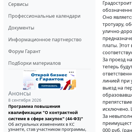
Градостроит
Сервисы
обозначенно
Профессиональные календари
Оно является
тротуару, о
Документы
улично-доро
предназначе
Информационное партнерство
платы. Этот
Форум Гарант
соответству
За проезд н
Подборки материалов
теперь будут
ответственн
линией при 
выезд на пе
Анонсы
образовавше
8 сентября 2026
препятствие
Программа повышения
исключено. Ш
квалификации "О контрактной
За невыполн
системе в сфере закупок" (44-ФЗ)"
преимуществ
Об актуальных изменениях в КС
узнаете, став участником программы,
000 руб. (ра