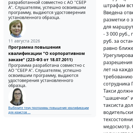
разработанной совместно с АО ''СБЕР
штрафам всту
А". Слушателям, успешно освоившим
Введена отв
программу, выдаются удостоверения
установленного образца.
разметки о 
для маршрут
- 3 000 руб.
руб. за ост
11 августа 2026
Программа повышения
равно ближе 
квалификации "О корпоративном
Урегулирова
заказе" (223-ФЗ от 18.07.2011)
разрешения 
Программа разработана совместно с
лет на кажд
АО ''СБЕР А". Слушателям, успешно
освоившим программу, выдаются
требованию 
удостоверения установленного
сотрудника 
образца.
Такси должн
"шашечки" и
таксиста до
Выберите тему программы повышения квалификации
водительски
для юристов ...
техсостояни
медосмотр. 