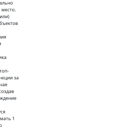
иально
 место.
(или)
объектов
ния
и
ика
топ-
нкции за
учае
создав
еждение
уся
мать 1
о