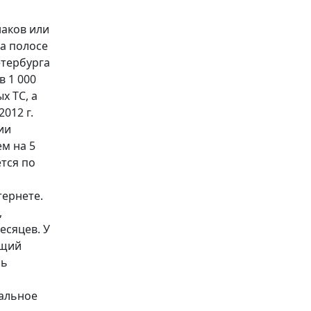
наков или
на полосе
етербурга
в 1 000
х ТС, а
012 г.
ии
м на 5
ется по
тернете.
,
есяцев. У
бщий
ль
мальное