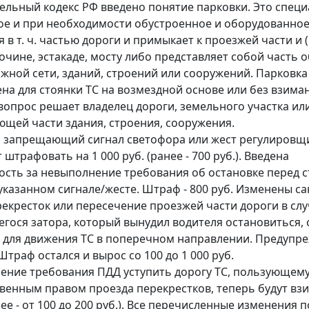
ельный кодекс РФ введено понятие парковки. Это спец
е и при необходимости обустроенное и оборудованное
 в т. ч. частью дороги и примыкает к проезжей части и 
бочине, эстакаде, мосту либо представляет собой часть 
жной сети, зданий, строений или сооружений. Парковка
на для стоянки ТС на возмездной основе или без взима
 вопрос решает владелец дороги, земельного участка ил
ющей части здания, строения, сооружения.
а запрещающий сигнал светофора или жест регулировщ
 штрафовать на 1 000 руб. (ранее - 700 руб.). Введена
ость за невыполнение требования об остановке перед с
указанном сигнале/жесте. Штраф - 800 руб. Изменены са
рекресток или пересечение проезжей части дороги в сл
гося затора, который вынудил водителя остановиться, 
 для движения ТС в поперечном направлении. Предупр
траф остался и вырос со 100 до 1 000 руб.
ение требования ПДД уступить дорогу ТС, пользующем
енным правом проезда перекрестков, теперь будут взи
нее - от 100 до 200 руб.). Все перечисленные изменения п