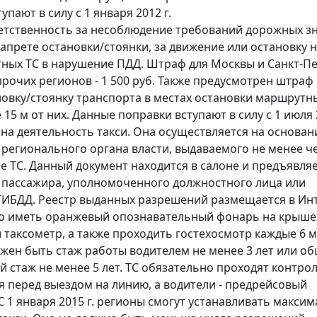
пают в силу с 1 января 2012 г.
етственность за несоблюдение требований дорожных з
запрете остановки/стоянки, за движение или остановку 
ных ТС в нарушение ПДД. Штраф для Москвы и Санкт-П
, прочих регионов - 1 500 руб. Также предусмотрен штраф 
ановку/стоянку транспорта в местах остановки маршрутны
15 м от них. Данные поправки вступают в силу с 1 июля 2
на деятельность такси. Она осуществляется на основан
регионального органа власти, выдаваемого не менее че
ое ТС. Данный документ находится в салоне и предъявля
пассажира, уполномоченного должностного лица или
ГИБДД. Реестр выданных разрешений размещается в Ин
о иметь оранжевый опознавательный фонарь на крыше
 таксометр, а также проходить гостехосмотр каждые 6 м
лжен быть стаж работы водителем не менее 3 лет или о
й стаж не менее 5 лет. ТС обязательно проходят контро
я перед выездом на линию, а водители - предрейсовый
С 1 января 2015 г. регионы смогут устанавливать макси