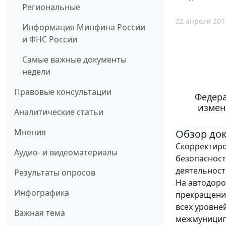
Региональные
22 апреля 201
Информация Минфина России
и ФНС России
Самые важные документы
недели
Правовые консультации
Федера
измен
Аналитические статьи
Мнения
Обзор до
Скорректиро
Аудио- и видеоматериалы
безопасност
деятельност
Результаты опросов
На автодоро
Инфографика
прекращение
всех уровне
Важная тема
межмуниципа