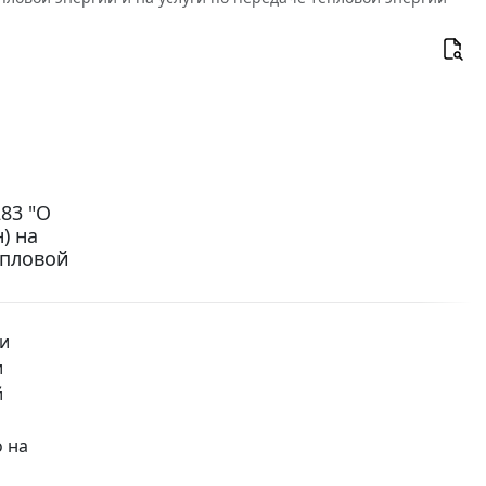
83 "О
) на
епловой
и
и
й
 на