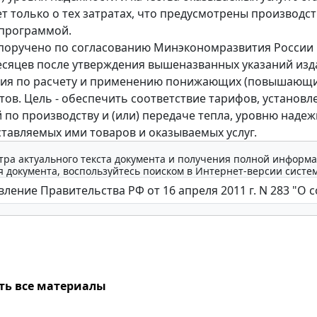
ет только о тех затратах, что предусмотрены производс
тпрограммой.
поручено по согласованию Минэкономразвития России 
есяцев после утверждения вышеназванных указаний изд
ния по расчету и применению понижающих (повышающи
ов. Цель - обеспечить соответствие тарифов, установл
 по производству и (или) передаче тепла, уровню надеж
ставляемых ими товаров и оказываемых услуг.
тра актуального текста документа и получения полной информа
 документа, воспользуйтесь поиском в Интернет-версии систе
ть все материалы