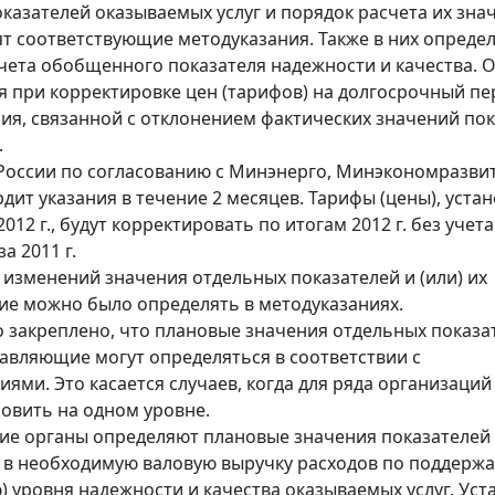
казателей оказываемых услуг и порядок расчета их зна
ят соответствующие методуказания. Также в них опреде
чета обобщенного показателя надежности и качества. 
я при корректировке цен (тарифов) на долгосрочный п
ия, связанной с отклонением фактических значений по
.
оссии по согласованию с Минэнерго, Минэкономразви
рдит указания в течение 2 месяцев. Тарифы (цены), уст
2012 г., будут корректировать по итогам 2012 г. без учета
а 2011 г.
 изменений значения отдельных показателей и (или) их
е можно было определять в методуказаниях.
о закреплено, что плановые значения отдельных показа
ставляющие могут определяться в соответствии с
иями. Это касается случаев, когда для ряда организаци
овить на одном уровне.
е органы определяют плановые значения показателей 
в необходимую валовую выручку расходов по поддерж
 уровня надежности и качества оказываемых услуг. Уст