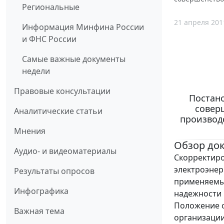
Региональные
21 апреля 201
Информация Минфина России
и ФНС России
Самые важные документы
недели
Правовые консультации
Постано
совер
Аналитические статьи
производс
Мнения
Обзор до
Аудио- и видеоматериалы
Скорректир
электроэнер
Результаты опросов
применяемых
Инфографика
надежности 
Положение о
Важная тема
организации