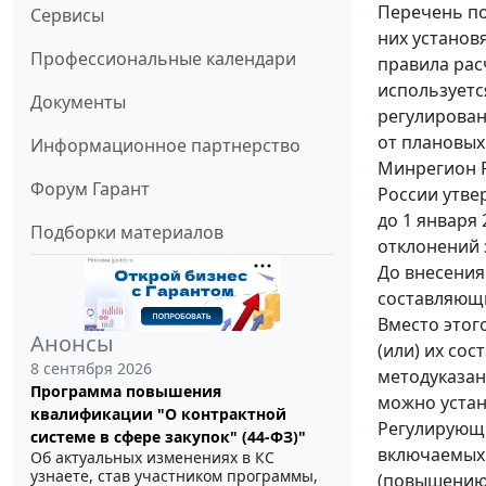
Перечень по
Сервисы
них установ
Профессиональные календари
правила рас
используетс
Документы
регулирован
от плановых
Информационное партнерство
Минрегион Р
Форум Гарант
России утве
до 1 января 
Подборки материалов
отклонений з
До внесения
составляющи
Вместо этог
Анонсы
(или) их со
8 сентября 2026
методуказан
Программа повышения
можно устан
квалификации "О контрактной
Регулирующи
системе в сфере закупок" (44-ФЗ)"
включаемых 
Об актуальных изменениях в КС
узнаете, став участником программы,
(повышению)