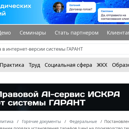
Демо
Семинары
Стать партнером
Клиента
Практика
Труд
Социальная сфера
ЖКХ
Образ
алитика
Горячие документы
Федеральные
Постановлен
ании порядка установления тарифов (цен) на производство теп