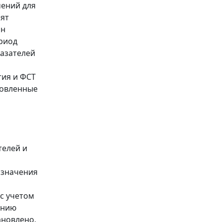
чений для
лят
Он
ериод
казателей
тия и ФСТ
ановленные
телей и
й значения
с учетом
анию
ановлено,