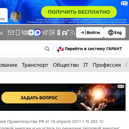
м
Войти
Eng
Перейти в систему ГАРАНТ
ование
Транспорт
Общество
IT
Профессия
П
ие Правительства РФ от 16 апреля 2011 г. N 283 "О
ловой энергии и на услуги по передаче тепловой энергии"