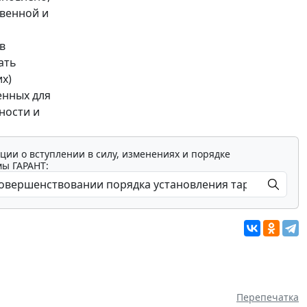
твенной и
в
ать
х)
енных для
ности и
ции о вступлении в силу, изменениях и порядке
мы ГАРАНТ:
Перепечатка