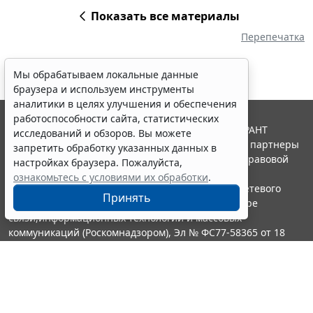
Показать все материалы
Перепечатка
Мы обрабатываем локальные данные
браузера и используем инструменты
аналитики в целях улучшения и обеспечения
работоспособности сайта, статистических
© ООО "НПП "ГАРАНТ-СЕРВИС", 2026. Система ГАРАНТ
исследований и обзоров. Вы можете
выпускается с 1990 года. Компания "Гарант" и ее партнеры
запретить обработку указанных данных в
являются участниками Российской ассоциации правовой
настройках браузера. Пожалуйста,
информации ГАРАНТ.
ознакомьтесь с условиями их обработки
.
Портал ГАРАНТ.РУ зарегистрирован в качестве сетевого
Принять
издания Федеральной службой по надзору в сфере
связи,информационных технологий и массовых
коммуникаций (Роскомнадзором), Эл № ФС77-58365 от 18
июня 2014 года.
16+
Контакты
8-800-200-88-88