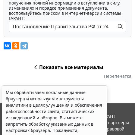
получения полной информации о вступлении в силу,
изменениях и порядке применения документа,
воспользуйтесь поиском в Интернет-версии системы
ГАРАНТ:
Показать все материалы
Перепечатка
Мы обрабатываем локальные данные
браузера и используем инструменты
аналитики в целях улучшения и обеспечения
работоспособности сайта, статистических
© ООО "НПП "ГАРАНТ-СЕРВИС", 2026. Система ГАРАНТ
исследований и обзоров. Вы можете
выпускается с 1990 года. Компания "Гарант" и ее партнеры
запретить обработку указанных данных в
являются участниками Российской ассоциации правовой
настройках браузера. Пожалуйста,