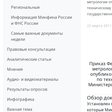
метрологии от
Региональные
техническому
государствен
Информация Минфина России
и ФНС России
22 марта 2011
Самые важные документы
недели
Правовые консультации
Аналитические статьи
Приказ Фе
метролог
Мнения
опубликов
по тех
Аудио- и видеоматериалы
Министерс
Результаты опросов
Обзор до
Инфографика
Установлен 
Важная тема
которые Мин