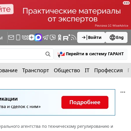
м
Войти
Eng
Перейти в систему ГАРАНТ
ование
Транспорт
Общество
IT
Профессия
П
рального агентства по техническому регулированию и