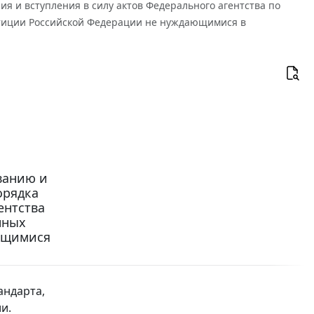
ия и вступления в силу актов Федерального агентства по
тиции Российской Федерации не нуждающимися в
ванию и
орядка
ентства
нных
ющимися
андарта,
и.