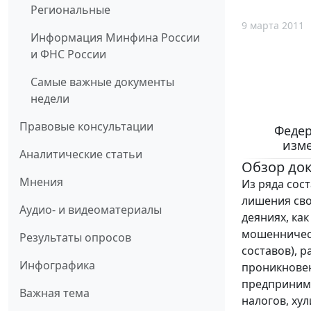
Региональные
9 марта 2011
Информация Минфина России
и ФНС России
Самые важные документы
недели
Правовые консультации
Федер
изме
Аналитические статьи
Обзор до
Мнения
Из ряда сос
лишения сво
Аудио- и видеоматериалы
деяниях, ка
мошенничест
Результаты опросов
составов), 
Инфографика
проникновен
предпринима
Важная тема
налогов, ху