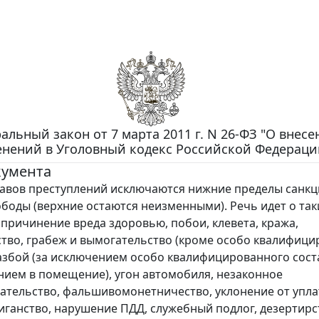
альный закон от 7 марта 2011 г. N 26-ФЗ "О внес
нений в Уголовный кодекс Российской Федераци
кумента
тавов преступлений исключаются нижние пределы санкц
боды (верхние остаются неизменными). Речь идет о так
к причинение вреда здоровью, побои, клевета, кража,
во, грабеж и вымогательство (кроме особо квалифиц
разбой (за исключением особо квалифицированного соста
ием в помещение), угон автомобиля, незаконное
тельство, фальшивомонетничество, уклонение от упл
лиганство, нарушение ПДД, служебный подлог, дезертирст