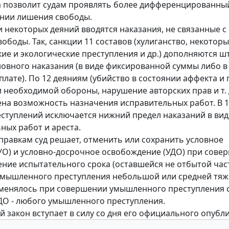
 позволит судам проявлять более дифференцированны
нии лишения свободы.
 некоторых деяний вводятся наказания, не связанные с
ободы. Так, санкции 11 составов (хулиганство, некотор
ие и экологические преступления и др.) дополняются ш
новного наказания (в виде фиксированной суммы либо в
плате). По 12 деяниям (убийство в состоянии аффекта и 
необходимой обороны, нарушение авторских прав и т. д
на возможность назначения исправительных работ. В 
еступлений исключается нижний предел наказаний в вид
ных работ и ареста.
правкам суд решает, отменить или сохранить условное
УО) и условно-досрочное освобождение (УДО) при сове
ение испытательного срока (оставшейся не отбытой час
умышленного преступления небольшой или средней тяж
менялось при совершении умышленного преступления 
УДО - любого умышленного преступления.
 закон вступает в силу со дня его официального опубл