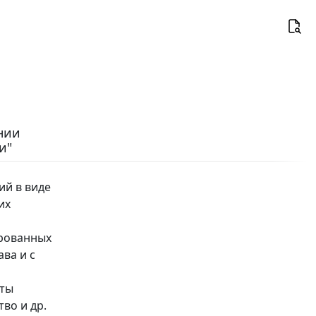
ении
и"
ий в виде
их
ированных
ва и с
аты
во и др.