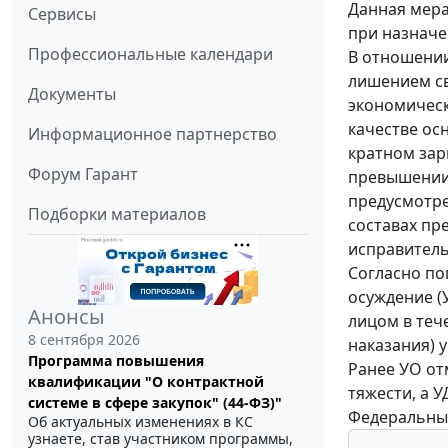
Данная мера
Сервисы
при назначе
Профессиональные календари
В отношении
лишением св
Документы
экономическ
качестве ос
Информационное партнерство
кратном зар
Форум Гарант
превышении 
предусмотре
Подборки материалов
составах пр
исправитель
Согласно по
осуждение (
Анонсы
лицом в теч
8 сентября 2026
наказания) 
Программа повышения
Ранее УО от
квалификации "О контрактной
тяжести, а 
системе в сфере закупок" (44-ФЗ)"
Федеральный
Об актуальных изменениях в КС
узнаете, став участником программы,