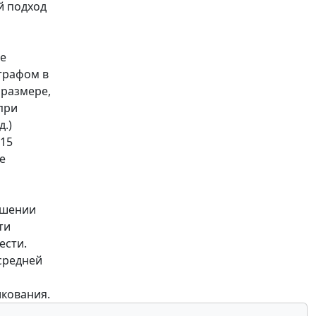
й подход
ые
трафом в
 размере,
при
.)
115
е
ршении
ти
ести.
средней
икования.