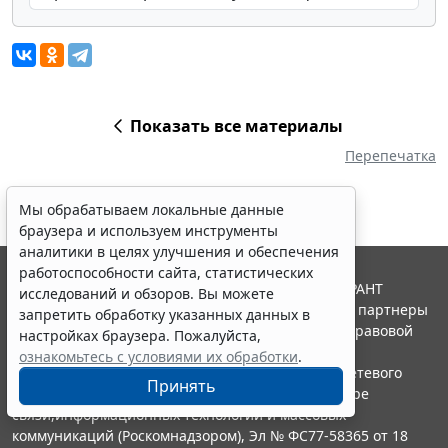
Показать все материалы
Перепечатка
Мы обрабатываем локальные данные
браузера и используем инструменты
аналитики в целях улучшения и обеспечения
работоспособности сайта, статистических
© ООО "НПП "ГАРАНТ-СЕРВИС", 2026. Система ГАРАНТ
исследований и обзоров. Вы можете
выпускается с 1990 года. Компания "Гарант" и ее партнеры
запретить обработку указанных данных в
являются участниками Российской ассоциации правовой
настройках браузера. Пожалуйста,
информации ГАРАНТ.
ознакомьтесь с условиями их обработки
.
Портал ГАРАНТ.РУ зарегистрирован в качестве сетевого
Принять
издания Федеральной службой по надзору в сфере
связи,информационных технологий и массовых
коммуникаций (Роскомнадзором), Эл № ФС77-58365 от 18