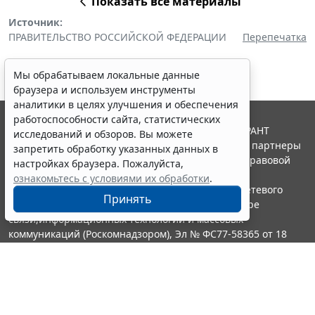
Показать все материалы
Источник:
ПРАВИТЕЛЬСТВО РОССИЙСКОЙ ФЕДЕРАЦИИ
Перепечатка
Мы обрабатываем локальные данные
браузера и используем инструменты
аналитики в целях улучшения и обеспечения
работоспособности сайта, статистических
© ООО "НПП "ГАРАНТ-СЕРВИС", 2026. Система ГАРАНТ
исследований и обзоров. Вы можете
выпускается с 1990 года. Компания "Гарант" и ее партнеры
запретить обработку указанных данных в
являются участниками Российской ассоциации правовой
настройках браузера. Пожалуйста,
информации ГАРАНТ.
ознакомьтесь с условиями их обработки
.
Портал ГАРАНТ.РУ зарегистрирован в качестве сетевого
Принять
издания Федеральной службой по надзору в сфере
связи,информационных технологий и массовых
коммуникаций (Роскомнадзором), Эл № ФС77-58365 от 18
июня 2014 года.
16+
Контакты
8-800-200-88-88