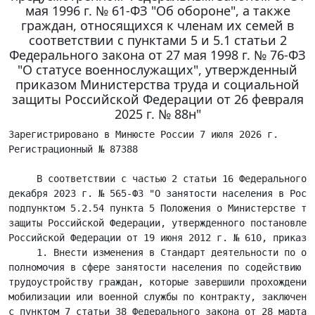
мая 1996 г. № 61-ФЗ "Об обороне", а также
граждан, относящихся к членам их семей в
соответствии с пунктами 5 и 5.1 статьи 2
Федерального закона от 27 мая 1998 г. № 76-ФЗ
"О статусе военнослужащих", утвержденный
приказом Министерства труда и социальной
защиты Российской Федерации от 26 февраля
2025 г. № 88н"
Зарегистрировано в Минюсте России 7 июля 2026 г.
Регистрационный № 87388

     В соответствии с частью 2 статьи 16 Федерального закона от 12
декабря 2023 г. № 565-ФЗ "О занятости населения в Российской Федерации" и
подпунктом 5.2.54 пункта 5 Положения о Министерстве труда и социальной
защиты Российской Федерации, утвержденного постановлением Правительства
Российской Федерации от 19 июня 2012 г. № 610, приказываю:
     1. Внести изменения в Стандарт деятельности по осуществлению
полномочия в сфере занятости населения по содействию приоритетному
трудоустройству граждан, которые завершили прохождение военной службы по
мобилизации или военной службы по контракту, заключенному в соответствии
с пунктом 7 статьи 38 Федерального закона от 28 марта 1998 г. № 53-ФЗ "О
воинской обязанности и военной службе", либо у которых прекратилось
действие заключенного ими контракта о пребывании в добровольческом
формировании, предусмотренном Федеральным законом от 31 мая 1996 г.
№ 61-ФЗ "Об обороне", а также граждан, относящихся к членам их семей в
соответствии с пунктами 5 и 5.1 статьи 2 Федерального закона от 27 мая
1998 г. № 76-ФЗ "О статусе военнослужащих", утвержденный приказом
Министерства труда и социальной защиты Российской Федерации от 26 февраля
2025 г. № 88н (зарегистрирован Министерством юстиции Российской Федерации
3 марта 2025 г., регистрационный № 81438), согласно приложению к
настоящему приказу.
     2. Установить, что настоящий приказ вступает в силу с 1 января
2027 г.

Врио Министра                                                 А.Н. Пудов



                                                               Приложение
                                             к приказу Министерства труда
                                                      и социальной защиты
                                                     Российской Федерации
                                                 от 4 июня 2026 г. № 240н

                               Изменения,
 которые вносятся в Стандарт деятельности по осуществлению полномочия в
  сфере занятости населения по содействию приоритетному трудоустройству
граждан, которые завершили прохождение военной службы по мобилизации или
  военной службы по контракту, заключенному в соответствии с пунктом 7
  статьи 38 Федерального закона от 28 марта 1998 г. № 53-ФЗ "О воинской
   обязанности и военной службе", либо у которых прекратилось действие
 заключенного ими контракта о пребывании в добровольческом формировании,
    предусмотренном Федеральным законом от 31 мая 1996 г. № 61-ФЗ "Об
обороне", а также граждан, относящихся к членам их семей в соответствии с
 пунктами 5 и 5.1 статьи 2 Федерального закона от 27 мая 1998 г. № 76-ФЗ
 "О статусе военнослужащих", утвержденный приказом Министерства труда и
   социальной защиты Российской Федерации от 26 февраля 2025 г. № 88н

     1. Пункты 14 и 15 изложить в следующей редакции:
     "14. Центр занятости населения при предоставлении меры
государственной поддержки в сфере занятости населения по содействию
гражданину в поиске подходящей работы, включая оказание содействия в
составлении анкеты, осуществляет для граждан в первоочередном порядке:
     подбор и направление предложений (вариантов) работы;
     согласование с работодателем кандидатуры гражданина для проведения
переговоров о трудоустройстве по всем предложениям (вариантам) работы, а
не только по 2 выбранным предложениям (вариантам) работы;
     направление уведомления о проведении переговоров о трудоустройстве
или направления на работу по выбранным гражданином предложениям
(вариантам) работы;
     направление гражданину всех предложений (вариантов) работы,
согласованных с работодателем;
     выполнение иных процедур (действий), направленных на приоритетное
трудоустройство граждан.
     15. Центр занятости населения:
     направляет для рассмотрения работодателю на имеющуюся вакансию
кандидатуры из числа граждан, указанных в пункте 2 настоящего Стандарта,
в первую очередь;
     при подборе кандидатур на рабочее место, зарезервированное для
граждан, указанных в пункте 2 настоящего Стандарта, исключает из перечня
кандидатур граждан, не относящихся к указанной категории.".
     2. Пункт 16 признать утратившим силу.
     3. Пункт 21 дополнить предложением следующего содержания:
     "Указанная информация фиксируется на единой цифровой платформе.".
     4. В заголовке главы IV слово "Показатель" заменить словом
"Показатели".
     5. Пункт 22 изложить в следующей редакции:
     "22. Показатели исполнения настоящего Стандарта, сведения,
необходимые для расчета показателей, методика оценки (расчета)
показателей предусмотрены в приложении к настоящему Стандарту.".
     6. В пункте 23 слово "показателя" заменить словом "показателей".
     7. Приложение к Стандарту изложить в следующей редакции:

     "
                                                               Приложение
                                                 к Стандарту деятельности
                                      по осуществлению полномочия в сфере
                                        занятости населения по содействию
                                   приоритетному трудоустройству граждан,
                                    которые завершили прохождение военной
                                        службы по мобилизации или военной
                                        службы по контракту, заключенному
                                     в соответствии с пунктом 7 статьи 38
                                  Федерального закона от 28 марта 1998 г.
                                        № 53-ФЗ "О воинской обязанности и
                                          военной службе", либо у которых
                                       прекратилось действие заключенного
                                               ими контракта о пребывании
                                          в добровольческом формировании,
                                      предусмотренном Федеральным законом
                                  от 31 мая 1996 г. № 61-ФЗ "Об обороне",
                                    а также граждан, относящихся к членам
                                     их семей в соответствии с пунктами 5
                                       и 5.1 статьи 2 Федерального закона
                                     от 27 мая 1998 г. № 76-ФЗ "О статусе
                                   военнослужащих", утвержденный приказом
                                          Министерства труда и социальной
                                              защиты Российской Федерации
                                              от 26 февраля 2025 г. № 88н

                               Показатели
  исполнения Стандарта деятельности по осуществлению полномочия в сфере
занятости населения по содействию приоритетному трудоустройству граждан,
 которые завершили прохождение военной службы по мобилизации или военной
 службы по контракту, заключенному в соответствии с пунктом 7 статьи 38
Федерального закона от 28 марта 1998 г. № 53-ФЗ "О воинской обязанности и
 военной службе", либо у которых прекратилось действие заключенного ими
 контракта о пребывании в добровольческом формировании, предусмотренном
   Федеральным законом от 31 мая 1996 г. № 61-ФЗ "Об обороне", а также
граждан, относящихся к членам их семей в соответствии с пунктами 5 и 5.1
    статьи 2 Федерального закона от 27 мая 1998 г. № 76-ФЗ "О статусе
                             военнослужащих"

+----+---------------------------+-----------+---------------------+----------------------------------------+
| №  |  Наименование показателя  |  Единица  |Источники информации |       Методика оценки (расчета)        |
|п/п |                           | измерения |для расчета (оценки) |                                        |
+----+---------------------------+-----------+---------------------+----------------------------------------+
| 1. |Доля граждан, которые      |Процент    |Сведения, формируемые|1. Вычисляется общая численность        |
|    |завершили прохождение      |           |автоматически на     |граждан, снятых с учета в связи с       |
|    |военной службы по          |           |единой цифровой      |трудоустройством в отчетном периоде.    |
|    |мобилизации или военной    |           |платформе:           |2. Вычисляется общая численность        |
|    |службы по контракту,       |           |1. Снятие с учета в  |граждан, подавших заявление в отчетном  |
|    |заключенному в соответствии|           |целях поиска         |периоде.                                |
|    |с пунктом 7 статьи 38      |           |подходящей работы    |3. Вычисляется отношение численности    |
|    |Федерального закона от 28  |           |гражданина в связи с |трудоустроенных граждан к общей         |
|    |марта 1998 г. № 53-ФЗ "О   |           |трудоустройством.    |численности граждан, подавших заявление |
|    |воинской обязанности и     |           |2. Принятие заявления|в отчетном периоде, и умножается на 100.|
|    |военной службе", либо у    |           |гражданина.          |                                        |
|    |которых прекратилось       |           |                     |                                        |
|    |действие заключенного ими  |           |                     |                                        |
|    |контракта о пребывании в   |           |                     |                                        |
|    |добровольческом            |           |                     |                                        |
|    |формировании,              |           |                     |                                        |
|    |предусмотренном Федеральным|           |                     |                                        |
|    |законом от 31 мая 1996 г.  |           |                     |                                        |
|    |№ 61-ФЗ "Об обороне", а    |           |                     |                                        |
|   