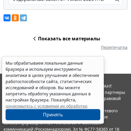
Показать все материалы
Перепечатка
Мы обрабатываем локальные данные
браузера и используем инструменты
аналитики в целях улучшения и обеспечения
работоспособности сайта, статистических
© ООО "НПП "ГАРАНТ-СЕРВИС", 2026. Система ГАРАНТ
исследований и обзоров. Вы можете
выпускается с 1990 года. Компания "Гарант" и ее партнеры
запретить обработку указанных данных в
являются участниками Российской ассоциации правовой
настройках браузера. Пожалуйста,
информации ГАРАНТ.
ознакомьтесь с условиями их обработки
.
Портал ГАРАНТ.РУ зарегистрирован в качестве сетевого
Принять
издания Федеральной службой по надзору в сфере
связи,информационных технологий и массовых
коммуникаций (Роскомнадзором), Эл № ФС77-58365 от 18