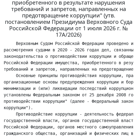
приобретенного в результате нарушения
требований и запретов, направленных на
предотвращение коррупции" (утв.
постановлением Президиума Верховного Суда
Российской Федерации от 1 июля 2026 г. №
17А/2026)
     Верховным Судом Российской Федерации проведено изучение практики
рассмотрения судами в 2020 - 2026 годах дел, связанных с применением
законодательства о противодействии коррупции и обращением в доход
Российской Федерации имущества, приобретенного в результате нарушения
требований и запретов, направленных на предотвращение коррупции.
     Основные принципы противодействия коррупции, правовые и
организационные основы предупреждения коррупции и борьбы с ней,
минимизации и (или) ликвидации последствий коррупционных правонарушений
установлены Федеральным законом от 25 декабря 2008 года № 273-ФЗ "О
противодействии коррупции" (далее - Федеральный закон "О противодействии
коррупции").
     Противодействие коррупции - деятельность федеральных органов
государственной власти, органов государственной власти субъектов
Российской Федерации, органов местного самоуправления, институтов
гражданского общества, организаций и физических лиц в пределах их
полномочий по предупреждению коррупции, в том числе по выявлению и
последующему устранению причин коррупции (профилактика коррупции); по
выявлению, предупреждению, пресечению, раскрытию и расследованию
коррупционных правонарушений (борьба с коррупцией); по минимизации и
(или) ликвидации последствий коррупционных правонарушений (подпункты "а",
"б", "в" пункта 2 статьи 1 Федерального закона "О противодействии
коррупции").
     В числе основных принципов противодействия коррупции - признание,
обеспечение и защита основных прав и свобод человека и гражданина;
законность; публичность и открытость деятельности государственных органов
и органов местного самоуправления; неотвратимость ответственности за
совершение коррупционных правонарушений; комплексное использование
политических, организационных, информационно-пропагандистских,
социально-экономических, правовых, специальных и иных мер; приоритетное
применение мер по предупреждению коррупции (пункты 1-6 статьи 3
Федерального закона "О противодействии коррупции").
     В соответствии с законодательством Российской Федерации граждане
Российской Федерации, иностранные граждане и лица без гражданства за
совершение коррупционных правонарушений несут уголовную,
административную, гражданско-правовую и дисциплинарную ответственность.
     Имущество, в отношении которого не представлены в соответствии с
законодательством Российской Федерации о противодействии коррупции
доказательства его приобретения на законные доходы, подлежит обращению по
решению суда в доход Российской Федерации на основании подпункта 8 пункта
2 статьи 235 Гражданского кодекса Российской Федерации (далее - ГК РФ).
     В целях обеспечения единообразного подхода к разрешению дел,
связанных с применением законодательства о противодействии коррупции и
обращением в доход Российской Федерации имущества, приобретенного в
результате нарушения требований и запретов, направленных на
предотвращение коррупции, Верховным Судом Российской Федерации на
основании статьи 126 Конституции Российской Федерации, статей 2, 7
Федерального конституционного закона от 5 февраля 2014 года № 3-ФКЗ "О
Верховном Суде Российской Федерации" выработаны следующие правовые
позиции.

     1. При определении государственному или муниципальному служащему
такого вида дисциплинарного взыскания, как увольнение в связи с утратой
доверия за совершение коррупционного правонарушения, представитель
нанимателя (работодатель) должен учитывать характер и тяжесть такого
правонарушения, обстоятельства, при которых оно совершено, соблюдение
государственным или муниципальным служащим других ограничений и запретов,
исполнение им обязанностей, установленных в целях противодействия
коррупции.
     Б. обратилась в суд с иском к счетной палате муниципального
образования о признании незаконным приказа об увольнении и о
восстановлении на муниципальной службе.
     Судом установлено, что Б. проходила муниципальную службу в должности
инспектора счетной палаты муниципального образования, в период
2020 - 2023 годов находилась в отпусках по беременности и родам, по уходу
за ребенком.
     В 2023 году до выхода на работу Б. обращалась к представителю
нанимателя с заявлением о предоставлении доступа к рабочему месту для
заполнения справки о доходах, расходах, об имуществе и обязательствах
имущественного характера своих, своего супруга и несовершеннолетних
детей, ссылаясь на отсутствие у нее вне рабочего места необходимых
сведений и технических средств, в чем ей было отказано ввиду запрета
муниципальному служащему использовать служебные средства
материально-технического обеспечения в целях, не связанных с исполнением
должностных обязанностей.
     К исполнению должностных обязанностей Б. приступила 13 октября
2023 года, после чего ею были представлены сведения о доходах, расходах,
об имуществе и обязательствах имущественного характера за 2022 год.
     25 декабря 2023 года Б. уволена с муниципальной службы на основании
пункта 71 части первой статьи 81 Трудового кодекса Российской Федерации
(далее - ТК РФ), части 2 статьи 271 Федерального закона от 2 марта
2007 года № 25-ФЗ "О муниципальной службе в Российской Федерации" (далее
- Федеральный закон "О муниципальной службе в Российской Федерации") в
связи с утратой доверия по причине непредставления сведений о доходах,
расходах, об имуществе и обязательствах имущественного характера.
     Исходя из положений статей 15, 19, 23, 27, 271 Федерального закона
"О муниципальной службе в Российской Федерации" в их взаимосвязи с
пунктом 71 части первой статьи 81, статьей 192 ТК РФ, разъяснений,
изложенных в пункте 53 постановления Пленума Верховного Суда Российской
Федерации от 17 марта 2004 года № 2 "О применении судами Российской
Федерации Трудового кодекса Российской Федерации", виновное неисполнение
или ненадлежащее исполнение муниципальным служащим обязанности по
представлению сведений о доходах, расходах, об имуществе и обязательствах
имущественного характера своих, а также супруги (супруга) и
несовершеннолетних детей, является дисциплинарным проступком.
     При определении конкретного вида дисциплинарного взыскания за его
совершение представитель нанимателя (работодатель) должен учитывать
характер и тяжесть правонарушения, обстоятельства, при которых оно
совершено, а также устанавливать, не является ли это правонарушение
малозначительным.
     Совершение муниципальным служащим коррупционного правонарушения (в
данном случае непредставление в установленный законом срок сведений о
доходах, расходах, об имуществе и обязательствах имущественного
характера) не предполагает произвольного и безусловного, то есть без
учета приведенных выше обстоятельств, увольнения с муниципальной службы.
     С учетом установленных по делу обстоятельств (отказа работодателя в
предоставлении Б. доступа к рабочему месту и специальному программному
обеспечению для представления соответствующей справки о доходах и об иных
сведениях, личности Б., оказавшейся в трудной жизненной ситуации), а
также характера и тяжести совершенного правонарушения суд пришел к выводу
о незаконности увольнения Б. с муниципальной службы в связи с утратой
доверия.

     2. Уклонение лица от выполнения возложенной на него Федеральным
законом "О противодействии коррупции" обязанности по представлению
сведений о доходах, расходах, об имуществе и обязательствах
имущественного характера является основанием для досрочного прекращения
его полномочий в связи с утратой доверия.
     Прокурор обратился в суд с административным исковым заявлением к
совету народных депутатов муниципального района (далее в этом пункте -
совет народных депутатов) и депутату С. о признании незаконным
бездействия совета народных депутатов и о досрочном прекращении
полномочий С. в связи с утратой доверия.
     Как установлено по результатам проведенной прокуратурой проверки, в
2023 году С. приобрел транспортное средство, стоимость которого превышала
его доходы за три года, предшествующих отчетному периоду, в связ