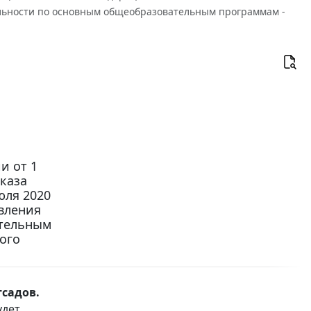
льности по основным общеобразовательным программам -
и от 1
иказа
юля 2020
вления
ательным
ого
садов.
удет