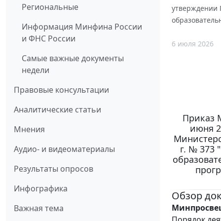
Региональные
утверждении 
образователь
Информация Минфина России
и ФНС России
6 июля 2026
Самые важные документы
недели
Правовые консультации
Аналитические статьи
Приказ 
июня 2
Мнения
Министерс
г. № 373
Аудио- и видеоматериалы
образоват
Результаты опросов
прогр
Инфографика
Обзор до
Минпросвещ
Важная тема
Порядок дея