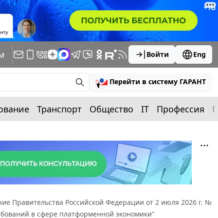
м
Войти
Eng
Перейти в систему ГАРАНТ
ование
Транспорт
Общество
IT
Профессия
П
ие Правительства Российской Федерации от 2 июля 2026 г. №
ребований в сфере платформенной экономики"