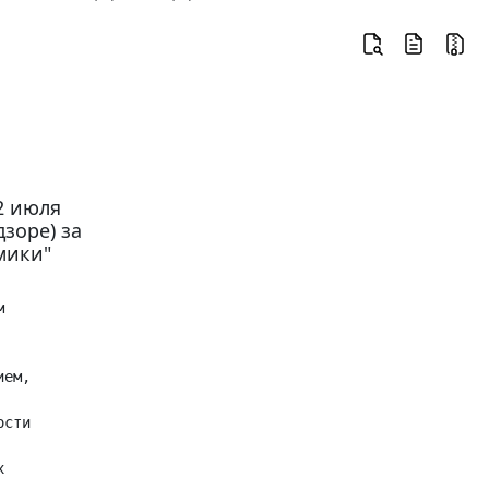
2 июля
зоре) за
мики"