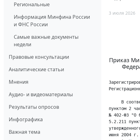
Региональные
3 июля 2026
Информация Минфина России
и ФНС России
Самые важные документы
недели
Правовые консультации
Приказ Мин
Федера
Аналитические статьи
Мнения
Зарегистрировано в Минюсте России 1 июля 2026 г.
Регистрационный № 87337

     В соответствии с пунктом 2 статьи 3, пунктом 2 части 1 статьи 23 и
пунктом 2 части 1 статьи 28 Федерального закона от 6 декабря 2011 г.
№ 402-ФЗ "О бухгалтерском учете", абзацем первым пункта 1, подпунктом
5.2.211 пункта 5 Положения о Министерстве финансов Российской Федерации,
утвержденного постановлением Правительства Российской Федерации от 30
июня 2004 г. № 329, приказываю:
     1. Утвердить прилагаемый Федеральный стандарт бухгалтерского учета
ФСБУ 10/2026 "Расходы" (далее - Стандарт).
     2. Установить, что Стандарт применяется начиная с бухгалтерской
(финансовой) отчетности за 2027 год.
     3. Признать утратившими силу:
     приказ Министерства финансов Российской Федерации от 6 мая 1999 г. №
ЗЗн "Об утверждении Положения по бухгалтерскому учету "Расходы
организации" ПБУ 10/99" (зарегистрирован Министерством юстиции Российской
Федерации 31 мая 1999 г., регистрационный № 1790);
     пункт 2 изменений и дополнений в нормативные правовые акты по
бухгалтерскому учету, утвержденных приказом Министерства финансов
Российской Федерации от 30 марта 2001 г. № 27н (зарегистрирован
Министерством юстиции Российской Федерации 4 мая 2001 г., регистрационный
№ 2693);
     пункт 2 изменений в нормативные правовые акты по бухгалтерскому
учету, утвержденных приказом Министерства финансов Российской Федерации
от 18 сентября 2006 г. № 116н (зарегистрирован Министерством юстиции
Российской Федерации 24 октября 2006 г., регистрационный № 8397);
     пункт 2 изменений в нормативные правовые акты по бухгалтерскому
учету, утвержденных приказом Министерства финансов Российской Федерации
от 27 ноября 2006 г. № 156н (зарегистрирован Министерством юстиции
Российской Федерации 28 декабря 2006 г., регистрационный № 8698);
     пункт 3 изменений в нормативные правовые акты по бухгалтерскому
учету, утвержденных приказом Министерства финансов Российской Федерации
от 25 октября 2010 г. № 132н (зарегистрирован Министерством юстиции
Российской Федерации 25 ноября 2010 г., регистрационный № 19048);
     пункт 2 изменений в нормативные правовые акты по бухгалтерскому
учету, утвержденных приказом Министерства финансов Российской Федерации
от 8 ноября 2010 г. № 144н (зарегистрирован Министерством юстиции
Российской Федерации 1 декабря 2010 г., регистрационный № 19088);
     пункт 2 изменений в нормативные правовые акты по бухгалтерскому
учету, утвержденных приказом Министерства финансов Российской Федерации
от 27 апреля 2012 г. № 55н (зарегистрирован Министерством юстиции
Российской Федерации 20 июня 2012 г., рег
Аудио- и видеоматериалы
Результаты опросов
Инфографика
Важная тема