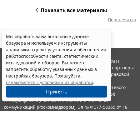
Показать все материалы
Перепечатка
Мы обрабатываем локальные данные
браузера и используем инструменты
аналитики в целях улучшения и обеспечения
работоспособности сайта, статистических
© ООО "НПП "ГАРАНТ-СЕРВИС", 2026. Система ГАРАНТ
исследований и обзоров. Вы можете
выпускается с 1990 года. Компания "Гарант" и ее партнеры
запретить обработку указанных данных в
являются участниками Российской ассоциации правовой
настройках браузера. Пожалуйста,
информации ГАРАНТ.
ознакомьтесь с условиями их обработки
.
Портал ГАРАНТ.РУ зарегистрирован в качестве сетевого
Принять
издания Федеральной службой по надзору в сфере
связи,информационных технологий и массовых
коммуникаций (Роскомнадзором), Эл № ФС77-58365 от 18
июня 2014 года.
16+
Контакты
8-800-200-88-88