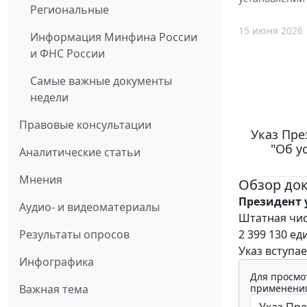
Региональные
15 июня 2026
Информация Минфина России
и ФНС России
Самые важные документы
недели
Правовые консультации
Указ Пре
"Об у
Аналитические статьи
Мнения
Обзор до
Президент 
Аудио- и видеоматериалы
Штатная чис
2 399 130 ед
Результаты опросов
Указ вступае
Инфографика
Для просмо
применения
Важная тема