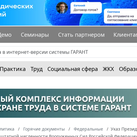
Демо
Семинары
Стать партнером
Клиента
Практика
Труд
Социальная сфера
ЖКХ
Образ
алитика
Горячие документы
Федеральные
Указ Презид
 штатной численности Вооруженных Сил Российской Федераци