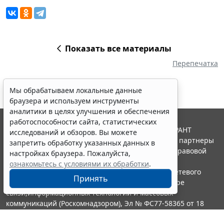
Показать все материалы
Перепечатка
Мы обрабатываем локальные данные
браузера и используем инструменты
аналитики в целях улучшения и обеспечения
работоспособности сайта, статистических
© ООО "НПП "ГАРАНТ-СЕРВИС", 2026. Система ГАРАНТ
исследований и обзоров. Вы можете
выпускается с 1990 года. Компания "Гарант" и ее партнеры
запретить обработку указанных данных в
являются участниками Российской ассоциации правовой
настройках браузера. Пожалуйста,
информации ГАРАНТ.
ознакомьтесь с условиями их обработки
.
Портал ГАРАНТ.РУ зарегистрирован в качестве сетевого
Принять
издания Федеральной службой по надзору в сфере
связи,информационных технологий и массовых
коммуникаций (Роскомнадзором), Эл № ФС77-58365 от 18
июня 2014 года.