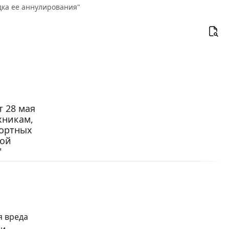
дка ее аннулирования"
 28 мая
хникам,
портных
ной
"
я вреда
 и