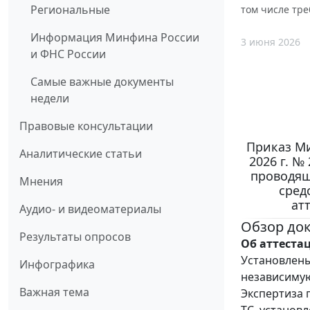
Региональные
том числе тре
Информация Минфина России
3 июня 2026
и ФНС России
Самые важные документы
недели
Правовые консультации
Приказ Ми
Аналитические статьи
2026 г. №
проводящ
Мнения
сред
ат
Аудио- и видеоматериалы
Обзор до
Результаты опросов
Об аттеста
Установлены
Инфографика
независимую
Важная тема
Экспертиза 
ТС, установ