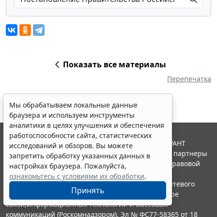
Показать все материалы
Перепечатка
Мы обрабатываем локальные данные
браузера и используем инструменты
аналитики в целях улучшения и обеспечения
работоспособности сайта, статистических
© ООО "НПП "ГАРАНТ-СЕРВИС", 2026. Система ГАРАНТ
исследований и обзоров. Вы можете
выпускается с 1990 года. Компания "Гарант" и ее партнеры
запретить обработку указанных данных в
являются участниками Российской ассоциации правовой
настройках браузера. Пожалуйста,
информации ГАРАНТ.
ознакомьтесь с условиями их обработки
.
Портал ГАРАНТ.РУ зарегистрирован в качестве сетевого
Принять
издания Федеральной службой по надзору в сфере
связи,информационных технологий и массовых
коммуникаций (Роскомнадзором), Эл № ФС77-58365 от 18